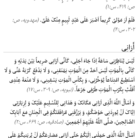
ص: ۴۱۹, س:۱)
فَلَمْ اَرَ مَوْلیً کَرِیماً اَصْبَرَ عَلَی عَبْدٍ لَیِیمٍ مِنْکَ عَلَیَّ.
(مهدویه، ص:
۳۰۲, س:۴)
أَرَانِی
لَیْسَ یُنَاظِرُنِی سَاعَةً اِذَا جَاءَ اَجَلِی، کَاَنِّی اَرَانِی صَرِیعاً بَیْنَ یَدَیْهِ وَ
کَاَنِّی بِالْمَوْتِ لَیْسَ اَحَدٌ مِنَ الْمَوْتِ یَمْنَعُنِی، وَ لَا یَدْفَعُ کَرْبَهُ عَنِّی وَ لَا
اَسْتَطِیعُ امْتِنَاعاً یُوَخِّرُنِی، وَ بِکَاْسِ الْمَوْتِ یَسْقِینِی، وَ لَا مَنْعَةَ عِنْدِی
اُقَلِّبُ بِکَرْبِ الْمَوْتِ طَرْفِی جَزَعاً.
(نبویه، ص: ۳۰۹, س:۱۷)
وَ اَسْاَلُ اللَّهَ الَّذِی اَرَانِی مَکَانَکَ وَ هَدَانِی لِلتَّسْلِیمِ عَلَیْکَ وَ لِزِیَارَتِی
اِیَّاکَ اَنْ یُورِدَنِی حَوْضَکُمْ، وَ یَرْزُقَنِی مُرَافَقَتَکُمْ فِی الْجِنَانِ مَعَ آبَایِکَ
الصَّالِحِینَ، صَلَّی اللَّهُ عَلَیْهِمْ اَجْمَعِینَ.
(صادقیه، ص: ۶۶۹, س:۲)
اَسْاَلُ اللَّهَ الَّذِی حَمَلَنِی اِلَیْکُمْ حَتَّی اَرَانِی مَصَارِعَکُمْ اَنْ یُرِیَنِیکُمْ عَلَی