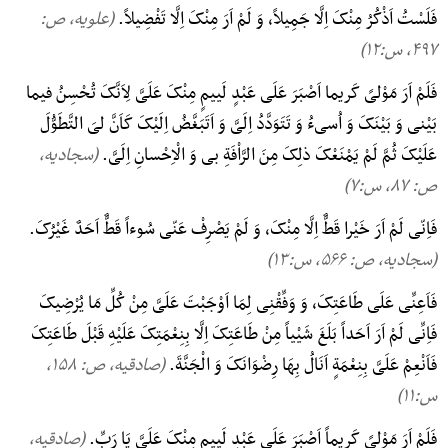
فَلَسْتُ اَذْکُرُ مِنْکَ اِلَّا جَمِیلاً، وَ لَمْ اَرَ مِنْکَ اِلَّا تَفْضِیلاً.
(علویه، ص:
۴۹۷, س:۱۲)
فَلَمْ اَرَ مَوْلیً کَریما اَصْبَرَ عَلَی عَبْدٍ لَییمٍ مِنْکَ عَلَیَّ لِاَنَّکَ تُحْسِنُ فیما
بَیْنی وَ بَیْنَکَ وَ اُسیءُ وَ تَتَوَدَّدُ اِلَیَّ وَ اَتَبَغَّضُ اِلَیْکَ کَاَنَّ لیَ التَّطَوُّلَ
عَلَیْکَ ثُمَّ لَمْ یَمْنَعْکَ ذلِکَ مِنَ الرَّاْفَةِ بی وَ الْاِحْسانِ اِلَیَّ.
(سجادیه،
ص: ۸۷, س:۷)
فَاِنّی لَمْ اَرَ خَیْرا قَطٌّ اِلَّا مِنْکَ، وَ لَمْ یَصْرِفْ عَنّی سُوءاً قَطٌّ اَحَدٌ غَیْرُکَ.
(سجادیه، ص: ۵۶۶, س:۱۳)
فَاَعِنِّی عَلَی طَاعَتِکَ، وَ وَفِّقْنِی لِمَا اَوْجَبْتَ عَلَیَّ مِنْ کُلِّ مَا یُرْضِیکَ
فَاِنِّی لَمْ اَرَ اَحَداً بَلَغَ شَیْیاً مِنْ طَاعَتِکَ اِلَّا بِنِعْمَتِکَ عَلَیْهِ قَبْلَ طَاعَتِکَ
فَاَنْعِمْ عَلَیَّ بِنِعْمَةٍ اَنَالُ بِهَا رِضْوَانَکَ وَ الْجَنَّةَ.
(صادقیه، ص: ۱۵۸,
س:۱۱)
فَلَمْ اَرَ مَوْلیً کَرِیماً اَصْبَرَ عَلَی عَبْدٍ لَیِیمٍ مِنْکَ عَلَیَّ یَا رَبِّ.
(صادقیه،