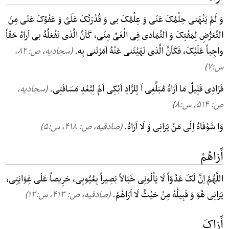
وَ لَمْ یَنْهَنی حِلْمُکَ عَنّی وَ عِلْمُکَ بی وَ قُدْرَتُکَ عَلَیَّ وَ عَفْوُکَ عَنّی مِنَ
التَّعَرُّضِ لِمَقْتِکَ وَ التَّمَادی فِی الْغَیِّ مِنّی، کَاَنَّ الَّذی تَفْعَلُهُ بی اَراهُ حَقّاً
واجِباً عَلَیْکَ، فَکَاَنَّ الَّذی نَهَیْتَنی عَنْهُ اَمَرْتَنی بِه.
(سجادیه، ص: ۸۲,
س:۷)
فَزَادِی قَلِیلٌ مَا اَرَاهُ مُبَلِّغِی اَ لِلزَّادِ اَبْکِی اَمْ لِبُعْدِ مَسَافَتِی.
(سجادیه،
ص: ۵۱۴, س:۸)
وَا شَوْقَاهُ اِلَی مَنْ یَرَانِی وَ لَا اَرَاهُ.
(صادقیه، ص: ۴۱۸, س:۵)
أَرَاهُمْ
اللَّهُمَّ اِنَّ لَکَ عَدُوّاً لَا یَاْلُونِی خَبَالاً بَصِیراً بِعُیُوبِی، حَرِیصاً عَلَی غِوَایَتِی،
یَرَانِی هُوَ وَ قَبِیلُهُ مِنْ حَیْثُ لَا اَرَاهُمْ.
(صادقیه، ص: ۴۱۳, س:۱۳)
أَرَاکَ