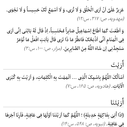
عَزِیزٌ عَلَیَّ اَنْ اَرَی الْخَلْقَ وَ لَا تُرَی، وَ لَا اَسْمَعُ لَکَ حَسِیساً وَ لَا نَجْوَی.
(مهدویه، ص: ۳۱۷, س:۱۲)
وَ اَطَعْتَ کَمَا اَطَاعَ اِسْمَاعِیلُ صَابِراً مُحْتَسِباً، اِذْ قَالَ لَهُ یَابُنَی اِنِّی اَرَی
فِی الْمَنَامِ اَنِّی اَذْبَحُکَ فَانظُرْ مَا ذَا تَرَی قَالَ یَاَبَتِ افْعَلْ مَا تُوْمَرُ
سَتَجِدُنِی اِن شَاءَ اللَّهُ مِنَ الصَّابِرِینَ.
(مزار، ص: ۱۰۰, س:۳)
أَرَیْتَ
اَسْاَلُکَ اللَّهُمَّ بِاسْمِکَ الَّذِی ... اَتْمَمْتَ بِهِ الْکَلِمَاتِ، وَ اَرَیْتَ بِهِ کُبْرَی
الْآیَاتِ.
(هادویه، ص: ۱۶۵, س:۷)
أَرَیْتَنَا
(اِذَا اُتِیَ بِفَاکِهَةٍ حَدِیثَةٍ) ؛ اللَّهُمَّ کَمَا اَرَیْتَنَا اَوَّلَهَا فِی عَافِیَةٍ، فَاَرِنَا آخِرَهَا
فِی عَافِیَةٍ.
(نبویه، ص: ۵۴۸, س:۱۴)