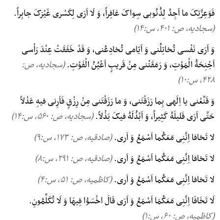
فَوَعِزَّتِکَ ما اَجِدُ لِذُنُوبی سِواکَ غافِراً، وَ لَا اَرَی لِکَسْری غَیْرَکَ جابِراً.
(سجادیه، ص: ۴۰۱, س:۱۴)
وَ اَرَی نَفْسی تُخاتِلُنی وَ اَیّامی تُخادِعُنی، وَ قَدْ خَفَقَتْ عِنْدَ رَاْسی
اَجْنِحَةُ الْمَوْتِ، وَ رَمَقَتْنی مِنْ قَریبٍ اَعْیُنُ الْفَوْتِ.
(سجادیه، ص:
۴۲۸, س:۱۰)
وَ قَنِّعْنی یا اِلَهی بِما رَزَقْتَنی، وَ ما رَزَقْتَنی مِنْ رِزْقٍ فَاَرِنی فیهِ عَدْلاً
حَتَّی اَرَی قَلیلَهُ کَثِیراً، وَ اَبْذُلَهُ فیکَ بَذْلاً.
(سجادیه، ص: ۵۶۰, س:۱۴)
لا تَخافا اِنَّنِی مَعَکُما اَسْمَعُ وَ اَری.
(صادقیه، ص: ۱۷۳, س:۹)
لا تَخافا اِنَّنِی مَعَکُما اَسْمَعُ وَ اَری.
(صادقیه، ص: ۲۹۱, س:۸)
لا تَخافا اِنَّنِی مَعَکُما اَسْمَعُ وَ اَری.
(کاظمیه، ص: ۵۱, س:۴)
لَا تَخَافَا اِنَّنِی مَعَکُمَا اَسْمَعُ وَ اَرَی قَالَ اخْسَوُا فِیهَا وَ لَا تُکَلِّمُونِ.
(کاظمیه، ص: ۶۰, س:۱)