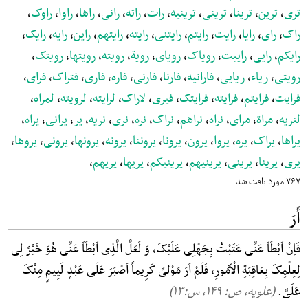
تری
،
ترین
،
ترینا
،
ترینی
،
ترینیه
،
رات
،
راته
،
رانی
،
راها
،
راوا
،
راوک
،
راک
،
رای
،
رایا
،
رایت
،
رایتم
،
رایتنی
،
رایته
،
رایتهم
،
راین
،
رایه
،
رایک
،
رایکم
،
رایی
،
راییت
،
رویاک
،
رویای
،
رویة
،
رویته
،
رویتها
،
رویتک
،
رویتی
،
ریاء
،
ریایی
،
فارانیه
،
فارنا
،
فارنی
،
فاره
،
فاری
،
فتراک
،
فرای
،
فرایت
،
فرایتم
،
فرایته
،
فرایتک
،
فیری
،
لاراک
،
لرایته
،
لرویته
،
لمراه
،
لنریه
،
مراة
،
مرای
،
نراه
،
نراهم
،
نراک
،
نره
،
نری
،
نریه
،
یر
،
یرانی
،
یراه
،
یراها
،
یراک
،
یره
،
یروا
،
یرون
،
یرونا
،
یروننا
،
یرونه
،
یرونها
،
یرونی
،
یروها
،
یری
،
یرینا
،
یرینی
،
یرینیهم
،
یرینیکم
،
یریها
،
یریهم
،
۷۶۷ مورد یافت شد
أَرَ
فَاِنْ اَبْطَاَ عَنِّی عَتَبْتُ بِجَهْلِی عَلَیْکَ، وَ لَعَلَّ الَّذِی اَبْطَاَ عَنِّی هُوَ خَیْرٌ لِی
لِعِلْمِکَ بِعَاقِبَةِ الْاُمُورِ، فَلَمْ اَرَ مَوْلیً کَرِیماً اَصْبَرَ عَلَی عَبْدٍ لَیِیمٍ مِنْکَ
عَلَیَّ.
(علویه، ص: ۱۴۹, س:۱۳)