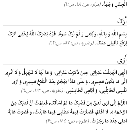
الْجِنَانِ وَجْهَهُ.
(مزار، ص: ۱۸, س:۱)
أَرَکَ
بِسْمِ اللَّهِ وَ بِاللَّهِ، رَاَیْتَنِی وَ لَمْ اَرَکَ سُوءً، عُوِّدْ بَصَرَکَ اللَّهُ یُخْفِی اَثَرَکَ
اِرْفَعْ ثَآلِیلِی مَعَکَ.
(رضویه، ص: ۵۷, س:۱۲)
أَرَی
اِلَهِی انْهَمَلَتْ عَبَرَاتِی حِینَ ذَکَرْتُ عَثَرَاتِی، وَ مَا لَهَا لَا تَنْهَمِلُ وَ لَا اَدْرِی
اِلَی مَا یَکُونُ مَصِیرِی، وَ عَلَی مَاذَا یَهْجُمُ عِنْدَ الْبَلَاغِ مَسِیرِی وَ اَرَی
نَفْسِی تُخَاتِلُنِی، وَ اَیَّامِی تُخَادِعُنِی.
(علویه، ص: ۱۱۳, س:۹)
اللَّهُمَّ اِنِّی اَرَی لَدَیَّ مِنْ فَضْلِکَ مَا لَمْ اَسْاَلْکَ، فَعَلِمْتُ اَنَّ لَدَیْکَ مِنَ
الرَّحْمَةِ مَا لَا اَعْلَمُ، فَصَغُرَتْ قِیمَةُ مَطْلَبِی فِیمَا عَایَنْتُ، وَ قَصُرَتْ غایَةُ
اَمَلِی عِنْدَ مَا رَجَوْتُ.
(علویه، ص: ۱۸۵, س:۴)