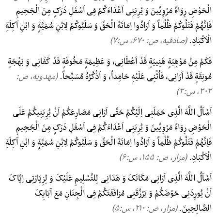
الْحَوْضِ رِوَاءً مَرْوِیِّینَ وَ یُرِیَنِی اَعْدَاءَکُمْ فِی اَسْفَلِ دَرَکٍ مِنَ الْجَحِیمِ
فَاِنَّهُمْ قَتَلُوکُمْ ظُلْماً وَ اَرَادُوا اِمَاتَةَ الْحَقِّ وَ سَلَبُوکُمْ لِابْنِ سُمَیَّةٍ وَ ابْنِ آکِلَةِ
الْاَکْبَادِ.
(صادقیه، ص: ۶۷۰, س:۷)
فَکَمْ مِنْ مَوْهِبَةٍ هَنِییَةٍ قَدْ اَعْطَانِی، وَ عَظِیمَةٍ مَخُوفَةٍ قَدْ کَفَانِی وَ بَهْجَةٍ
مُونِقَةٍ قَدْ اَرَانِی، فَاُثْنِی عَلَیْهِ حَامِداً، وَ اَذْکُرُهُ مُسَبِّحاً.
(مهدویه، ص:
۳۰۳, س:۳)
اَسْاَلُ اللَّهَ الَّذِی حَمَلَنِی اِلَیْکُمْ حَتَّی اَرَانِی مَصَارِعَکُمْ اَنْ یُرِیَنِیکُمْ عَلَی
الْحَوْضِ رِوَاءً مَرْوِیِّینَ وَ یُرِیَنِی اَعْدَاءَکُمْ فِی اَسْفَلِ دَرَکٍ مِنَ الْجَحِیمِ
فَاِنَّهُمْ قَتَلُوکُمْ ظُلْماً وَ اَرَادُوا اِمَاتَةَ الْحَقِّ وَ سَلَبُوکُمْ لِابْنِ سُمَیَّةٍ وَ ابْنِ آکِلَةِ
الْاَکْبَادِ.
(مزار، ص: ۱۵۵, س:۶)
اَسْاَلُ اللَّهَ الَّذِی اَرَانِی مَکَانَکَ وَ هَدَانِی لِلتَّسْلِیمِ عَلَیْکَ وَ لِزِیَارَتِی اِیَّاکَ
اَنْ یُورِدَنِی حَوْضَکُمْ وَ یَرْزُقَنِی مُرَافَقَتَکُمْ فِی الْجِنَانِ مَعَ آبَایِکَ
الصَّالِحِینَ.
(مزار، ص: ۲۱۰, س:۵)