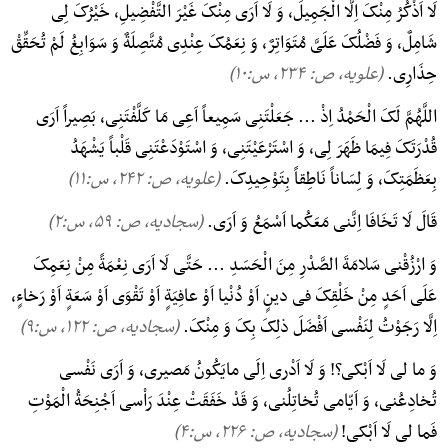
لَا اَذْکُرُ مِنْکَ اِلَّا الْجَمِیلَ، وَ لَا اَرَی مِنْکَ غَیْرَ التَّفْضِیلِ، خَیْرُکَ لِی
شَامِلٌ، وَ فَضْلُکَ عَلَیَّ مُتَوَاتِرٌ، وَ نِعَمُکَ عِنْدِی مُتَّصِلَةٌ وَ سَوَابِغُ لَمْ تُحَقِّقْ
حِذَارِی.
(علویه، ص: ۲۳۴, س:۱۰)
اللَّهُمَّ لَکَ الْحَمْدُ اِذْ ... جَعَلْتَنِی سَمِیعاً اَعِی مَا کَلَّفْتَنِی، بَصِیراً اَرَی
قُدْرَتَکَ فِیمَا ظَهَرَ لِی، وَ اسْتَرْعَیْتَنِی، وَ اسْتَوْدَعْتَنِی قَلْباً یَشْهَدُ
بِعَظَمَتِکَ، وَ لِسَاناً نَاطِقاً بِتَوْحِیدِکَ.
(علویه، ص: ۲۴۲, س:۱۱)
قَالَ لَا تَخَافَا اِنَّنی مَعَکُما اَسْمَعُ وَ اَرَی.
(سجادیه، ص: ۵۹, س:۲)
وَ ارْزُقْنی سَلامَةَ الصَّدْرِ مِنَ الْحَسَدِ ... حَتَّی لَا اَرَی نِعْمَةً مِنْ نِعَمِکَ
عَلَی اَحَدٍ مِنْ خَلْقِکَ فی دینٍ اَوْ دُنْیا اَوْ عافِیَةٍ اَوْ تَقْوَی اَوْ سَعَةٍ اَوْ رَخاءٍ،
اِلَّا رَجَوْتُ لِنَفْسی اَفْضَلَ ذلِکَ بِکَ وَ مِنْکَ.
(سجادیه، ص: ۱۲۲, س:۹)
وَ ما لی لَا اَبْکی؟! وَ لَا اَدْری اِلَی مایَکُونُ مَصیری، وَ اَرَی نَفْسی
تُخادِعُنی، وَ اَیّامی تُخاتِلُنی، وَ قَدْ خَفَقَتْ عِنْدَ رَاْسی اَجْنِحَةُ الْمَوْتِ
فَما لی لَا اَبْکی!
(سجادیه، ص: ۲۲۶, س:۴)