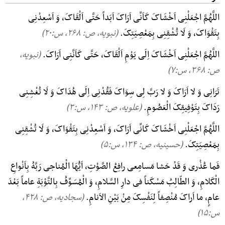
اللَّهُمَّ اجْعَلْنِی اَخْشَاکَ کَاَنِّی اَرَاکَ اَبَداً حَتَّی اَلْقَاکَ، وَ اَسْعِدْنِی
بِتَقْوَاکَ، وَ لَا تُشْقِنِی بِمَعْصِیَتِکَ.
(نبویه، ص: ۲۶۸, س:۲۰)
اللَّهُمَّ اجْعَلْنِی اَخْشَاکَ اِلَی یَوْمِ اَلْقَاکَ، حَتَّی کَاَنَّنِی اَرَاکَ.
(نبویه،
ص: ۳۶۸, س:۷)
تَرَانِی وَ لا اَرَاکَ وَ لا رَبَّ لِی سِوَاکَ فَقُدْنِی اِلَی هُدَاکَ وَ لَا تُغْشِنِی
رَدَاکَ بِتَوْفِیقِکَ الْعَصُومِ.
(علویه، ص: ۱۴۳, س:۳)
اللَّهُمَّ اجْعَلْنِی اَخْشَاکَ کَانِّی اَرَاکَ، وَ اَسْعِدْنِی بِتَقْوَاکَ، وَ لَا تُشْقِنِی
بِمَعْصِیَتِکَ.
(حسینیه، ص: ۱۳۴, س:۵)
فَما عُذْری وَ قَدْ حَشا مَسامِعی رافِعُ الصَّوْتِ، اَیُّهَا الْمُناجی رَبَّهُ بِاَنْواعِ
الْکَلامِ، وَ الطّالِبُ مَسْکَناً فی دارِ السَّلامِ، وَ الْمُسَوِّفُ بِالتَّوْبَةِ عاماً بَعْدَ
عامٍ، ما اَراکَ مُنْصِفاً لِنَفْسِکَ مِنْ بَیْنِ الاَنامِ.
(سجادیه، ص: ۴۲۸,
س:۱۵)