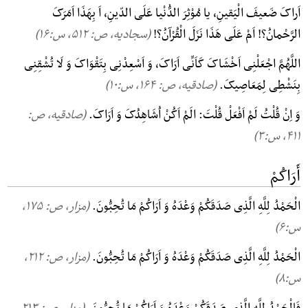
اَراکَ ضَعیفَ الْیَقینِ، یا مُوْثِرَ الدُّنْیا عَلَی الدّینِ، اَ بِهَذَا اَمَرَکَ
الرَّحْمانُ؟! اَمْ عَلَی هَذَا نَزَلَ الْقُرْآنُ؟!
(سجادیه، ص: ۵۱۲, س:۱۶)
اللَّهُمَّ اجْعَلْنِی اَخْشَاکَ کَاَنِّی اَرَاکَ، وَ اَسْعِدْنِی بِتَقْوَاکَ وَ لَا تُشْقِنِی
بِنَشْطِی لِمَعَاصِیکَ.
(صادقیه، ص: ۱۶۴, س:۱۰)
وَ اِنْ قُلْتُ لَمْ اَفْعَلْ قُلْتَ: الَمْ اَکُنْ اُشَاهِدُکَ وَ اَرَاکَ.
(صادقیه، ص:
۴۱۱, س:۳)
أَرَاکُمْ
الْحَمْدُ لِلَّهِ الَّذِی صَدَقَکُمْ وَعْدَهُ وَ اَرَاکُمْ مَا تُحِبُّونَ.
(مزار، ص: ۱۷۵,
س:۶)
الْحَمْدُ لِلَّهِ الَّذِی صَدَقَکُمْ وَعْدَهُ وَ اَرَاکُمْ مَا تُحِبُّونَ.
(مزار، ص: ۲۱۲,
س:۸)