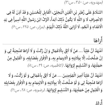
(مهدویه، ص: ۳۵۰, س:۳)
السَّلَامُ عَلَی زُهَیْرِ بْنِ الْقَیْنِ الْبَجَلِیِّ، الْقَایِلِ لِلْحُسَیْنِ وَ قَدْ اَذِنَ لَهُ فِی
الِانْصِرَافِ لَا وَ اللَّهِ لَا یَکُونُ ذَلِکَ اَبَداً، اَتْرُکُ ابْنَ رَسُولِ اللَّهِ اَسِیراً فِی یَدِ
الْاَعْدَاءِ وَ اَنْجُو، لَا اَرَانِیَ اللَّهُ ذَلِکَ الْیَوْمَ.
(مزار، ص: ۲۲۵, س:۶)
أَرَاهَا
اَشْهَدُ اَنَّ عَلِیّاً ... مَنْ لَا اَثِقُ بِالْاَعْمَالِ وَ اِنْ زَکَتْ وَ لَا اَرَاهَا مُنْجِیَةً لِی وَ
اِنْ صَلُحَتْ، اِلَّا بِوَلَایَتِهِ وَ الْایتِمَامِ بِهِ، وَ الْاِقْرَارِ بِفَضَایِلِهِ، وَ الْقَبُولِ مِنْ
حَمَلَتِهَا، وَ التَّسْلِیمِ لِرُوَاتِهَا.
(کاظمیه، ص: ۲۹, س:۸)
اَشْهَدُ اَنَّ عَلِیّاً اَمِیرَ الْمُوْمِنِینَ ... مَنْ لَا اَثِقُ بِاَعْمَالِی وَ لَوْ زَکَّتْ، وَ لَا
اَرَاهَا مُنْجِیَةً لِی وَ لَوْ صَلُحَتْ اِلَّا بِوِلَایَتِهِ وَ الْایْتِمَامِ بِهِ وَ الْاِقْرَارِ بِفَضَایِلِهِ
وَ الْقَبُولِ مِنْ حَمَلَتِهَا، وَ التَّسْلِیمِ لِرُوَاتِهَا.
(رضویه، ص: ۲۸, س:۲)
أَرَاهُ