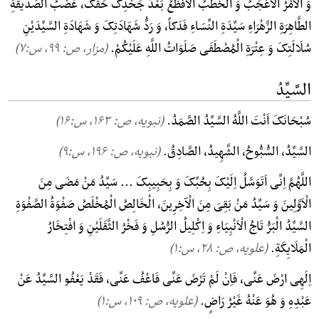
وَ الْاَمْرُ الْاَعْجَبُ وَ الْخَطْبُ الْاَفْظَعُ بَعْدَ جَحْدِکَ حَقَّکَ، غَصْبُ الصِّدِّیقَةِ
الطَّاهِرَةِ الزَّهْرَاءِ سَیِّدَةِ النِّسَاءِ فَدَکاً، وَ رَدُّ شَهَادَتِکَ وَ شَهَادَةِ السَّیِّدَیْنِ
سُلَالَتِکَ وَ عِتْرَةِ الْمُصْطَفَی صَلَوَاتُ اللَّهِ عَلَیْکُمْ.
(مزار، ص: ۹۹, س:۷)
السَّیِّدُ
سُبْحَانَکَ اَنْتَ اللَّهُ السَّیِّدُ الصَّمَدُ.
(نبویه، ص: ۱۶۳, س:۱۶)
السَّیِّدُ، السُّبُّوحُ، الشَّهِیدُ، الصَّادِقُ.
(نبویه، ص: ۱۹۶, س:۹)
اللَّهُمَّ اِنِّی اَتَوَسَّلُ اِلَیْکَ بِحُبِّکَ وَ بِحَبِیبِکَ ... سَیِّدُ مَنْ مَضَی مِنَ
الْاَوَّلِینَ وَ سَیِّدُ مَنْ بَقِیَ مِنَ الْآخِرِینَ، الْخَالِصُ الْمُخْلَصُ صَفْوَةُ الصَّفْوَةِ
السَّیِّدُ الْبَرُّ تَاجُ الْاَنْبِیَاءِ وَ اِکْلِیلُ الرُّسُلِ وَ فَخْرُ الثَّقَلَیْنِ وَ افْتِخَارُ
الْمَلَایِکَةِ.
(علویه، ص: ۲۸, س:۱)
اِلَهِی ارْضَ عَنِّی، فَاِنْ لَمْ تَرْضَ عَنِّی فَاعْفُ عَنِّی، فَقَدْ یَعْفُو السَّیِّدُ عَنْ
عَبْدِهِ وَ هُوَ عَنْهُ غَیْرُ رَاضٍ.
(علویه، ص: ۱۰۹, س:۱)