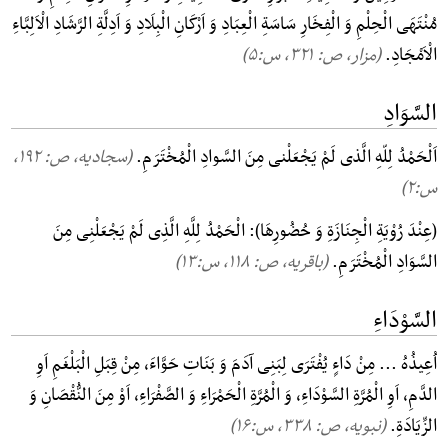
مُنْتَهَی الْحِلْمِ وَ الْفِخَارِ سَاسَةِ الْعِبَادِ وَ اَرْکَانِ الْبِلَادِ وَ اَدِلَّةِ الرَّشَادِ الْاَلِبَّاءِ
الْاَمْجَادِ.
(مزار، ص: ۳۲۱, س:۵)
السَّوَادِ
اَلْحَمْدُ لِلّهِ الَّذی لَمْ یَجْعَلْنی مِنَ السَّوادِ الْمُخْتَرَمِ.
(سجادیه، ص: ۱۹۲,
س:۲)
(عِنْدَ رُوْیَةِ الْجِنَازَةِ وَ حُضُورِهَا): الْحَمْدُ لِلَّهِ الَّذِی لَمْ یَجْعَلْنِی مِنَ
السَّوَادِ الْمُخْتَرَمِ.
(باقریه، ص: ۱۱۸, س:۱۳)
السَّوْدَاءِ
اُعِیذُهُ ... مِنْ دَاءٍ یُفْتَرَی لِبَنِی آدَمَ وَ بَنَاتِ حَوَّاءَ، مِنْ قِبَلِ الْبَلْغَمِ اَوِ
الدَّمِ، اَوِ الْمُرَّةِ السَّوْدَاءِ، وَ الْمُرَّةِ الْحَمْرَاءِ وَ الصَّفْرَاءِ، اَوْ مِنَ النُّقْصَانِ وَ
الزِّیَادَةِ.
(نبویه، ص: ۳۳۸, س:۱۶)