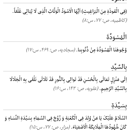
(فِی الْعُوذَةِ مِنَ الْبَرَاغِیثِ) اَیُّهَا الْاَسْوَدُ الْوَثَّابُ الَّذِی لَا یُبَالِی غَلْقاً.
(کاظمیه، ص: ۷۷, س:۸)
الْمُسْوَدَّةَ
وُجُوهَنَا الْمُسْوَدَّةَ مِنْ ذُنُوبِنا.
(سجادیه، ص: ۴۶۹, س:۱۷)
بِالسَّیِّدِ
اِلَی مَنْزِلٍ تَعَالَی بِالْحُسْنِ قَدْ تَوالِی بِالنُّورِ قَدْ تَلَالَی نَلْقَی بِهِ الْجَلَالَا
بِالسَّیِّدِ الرَّحِیمِ.
(علویه، ص: ۱۴۳, س:۱۶)
بِسَیِّدَةِ
السَّلَامُ عَلَیْکَ یَا مَنْ وُلِدَ فِی الْکَعْبَةِ وَ زُوِّجَ فِی السَّمَاءِ بِسَیِّدَةِ النِّسَاءِ وَ
کَانَ شُهُودُهَا الْمَلَایِکَةَ الْاَصْفِیَاءَ.
(مزار، ص: ۷۷, س:۱۵)