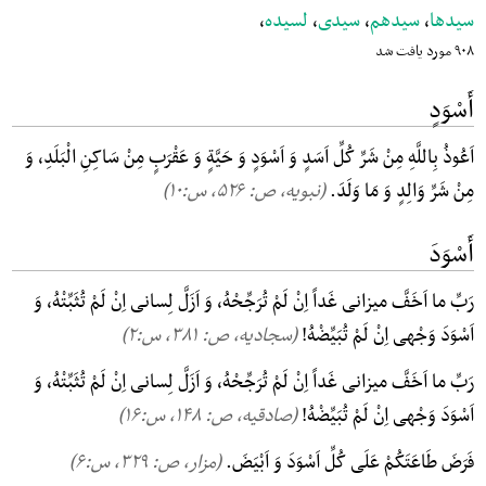
سیدها
،
سیدهم
،
سیدی
،
لسیده
،
۹۰۸ مورد یافت شد
أَسْوَدٍ
اَعُوذُ بِاللَّهِ مِنْ شَرِّ کُلِّ اَسَدٍ وَ اَسْوَدٍ وَ حَیَّةٍ وَ عَقْرَبٍ مِنْ سَاکِنِ الْبَلَدِ، وَ
مِنْ شَرِّ وَالِدٍ وَ مَا وَلَدَ.
(نبویه، ص: ۵۲۶, س:۱۰)
أَسْوَدَ
رَبِّ ما اَخَفَّ میزانی غَداً اِنْ لَمْ تُرَجِّحْهُ، وَ اَزَلَّ لِسانی اِنْ لَمْ تُثَبِّتْهُ، وَ
اَسْوَدَ وَجْهی اِنْ لَمْ تُبَیِّضْهُ!
(سجادیه، ص: ۳۸۱, س:۲)
رَبِّ ما اَخَفَّ میزانی غَداً اِنْ لَمْ تُرَجِّحْهُ، وَ اَزَلَّ لِسانی اِنْ لَمْ تُثَبِّتْهُ، وَ
اَسْوَدَ وَجْهی اِنْ لَمْ تُبَیِّضْهُ!
(صادقیه، ص: ۱۴۸, س:۱۶)
فَرَضَ طَاعَتَکُمْ عَلَی کُلِّ اَسْوَدَ وَ اَبْیَضَ.
(مزار، ص: ۳۲۹, س:۶)