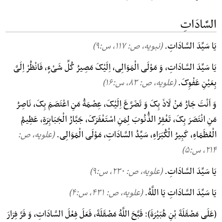
السَّادَاتِ
یَا سَیِّدَ السَّادَاتِ.
(نبویه، ص: ۱۱۷, س:۹)
یَا سَیِّدَ السَّادَاتِ، وَ مَوْلَی الْمَوَالِی، اِلَیْکَ مَصِیرُ کُلِّ شَیْءٍ، فَانْظُرْ اِلَیَّ
بِعَیْنِ عَفْوِکَ.
(علویه، ص: ۸۳, س:۱۶)
وَ اَنْتَ جَارُ مَنْ لَاذَ بِکَ وَ تَضَرَّعَ اِلَیْکَ، عِصْمَةُ مَنِ اعْتَصَمَ بِکَ، نَاصِرُ
مَنِ انْتَصَرَ بِکَ، تَغْفِرُ الذُّنُوبَ لِمَنِ اسْتَغْفَرَکَ، جَبَّارُ الْجَبَابِرَةِ، عَظِیمُ
الْعُظَمَاءِ، کَبِیرُ الْکُبَرَاءِ، سَیِّدُ السَّادَاتِ، مَوْلَی الْمَوَالِی.
(علویه، ص:
۲۱۴, س:۵)
یَا سَیِّدَ السَّادَاتِ.
(علویه، ص: ۲۳۰, س:۹)
یَا سَیِّدَ السَّادَاتِ یَا اللَّهُ.
(علویه، ص: ۴۳۱, س:۴)
(عَلَی مَصْقَلَةَ بْنِ هُبَیْرَةَ): قَبَّحَ اللَّهُ مَصْقَلَةَ، فَعَلَ فِعْلَ السَّادَاتِ، وَ فَرَّ فِرَارَ