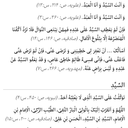
وَ اَنْتَ السَّیِّدُ وَ اَنَا الْعَبْدُ.
(علویه، ص: ۲۱۴, س:۱۳)
وَ اَنْتَ السَّیِّدُ وَ اَنَا الْعَبْدُ.
(علویه، ص: ۳۶۰, س:۳)
فَاِنْ لَمْ یَعْطِفِ السَّیِّدُ عَلَی عَبْدِهِ فَمِمَّنْ یَبْتَغِی النَّوَالَ فَلَا تَرُدَّ اَکُفَّنَا
الْمُتَضَرِّعَةَ اِلَّا بِبُلُوغِ الْآمَالِ.
(صادقیه، ص: ۱۴۶, س:۱۴)
اَسْاَلُکَ ... اَنْ تَغْفِرَ لِی خَطِییَتِی وَ تَرْضَی عَنِّی، فَاِنْ لَمْ تَرْضَ عَنِّی
فَاعْفُ عَنِّی، فَاِنِّی مُسِیءٌ ظَالِمٌ خَاطِیٌ عَاصٍ، وَ قَدْ یَعْفُو السَّیِّدُ عَنْ
عَبْدِهِ وَ لَیْسَ بِرَاضٍ عَنْهُ.
(مهدویه، ص: ۲۶۶, س:۷)
السَّیِّدِ
تَوَکَّلْتُ عَلَی السَّیِّدِ الَّذِی لَا یَغْلِبُهُ اَحَدٌ.
(نبویه، ص: ۴۵۰, س:۴)
اللَّهُمَّ وَ اَتَقَرَّبُ اِلَیْکَ بِالْوَلِیِّ الْبَارِّ التَّقِیِّ، الطَّیِّبِ الزَّکِیِّ، الْاِمَامِ بْنِ
الْاِمَامِ، السَّیِّدِ بْنِ السَّیِّدِ، الْحَسَنِ بْنِ عَلِیٍّ.
(صادقیه، ص: ۲۰۰, س:۱۵)