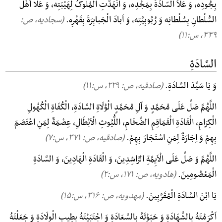
بِجُودِه، وَ عَلاَ السّادَةَ بِمَجْدِه، وَ انْهَدَّتِ الْمُلُوکُ لِهَیْبَتِه، وَ عَلا اَهْلَ
السُّلْطانِ بِسُلْطانِه وَ رُبُوبِیَّتِه، وَ اَبادَ الْجَبابِرَةَ بِقَهْرِه.
(سجادیه، ص:
۳۳۹, س:۱۱)
السَّادَةِ
وَ یَا سَیِّدَ السَّادَةِ.
(صادقیه، ص: ۲۲۹, س:۱۱)
اللَّهُمَّ صَلِّ عَلَی مُحَمَّدٍ وَ آلِ مُحَمَّدٍ الْوُلَاةِ السَّادَةِ، الْکُفَاةِ الْکُهُولِ
الْکِرَامِ، الْقَادَةِ الْقَمَاقِمِ الضِّخَامِ، اللُّیُوثِ الْاَبْطَالِ، عِصْمَةٌ لِمَنِ اعْتَصَمَ
بِهِمْ وَ اِجَارَةٌ لِمَنِ اسْتَجَارَ بِهِمْ.
(صادقیه، ص: ۳۷۱, س:۷)
اللَّهُمَّ وَ صَلِّ عَلَی الْاَیِمَّةِ الرَّاشِدِینَ، وَ الْقَادَةِ الْهَادِینَ، وَ السَّادَةِ
الْمَعْصُومِینَ.
(هادویه، ص: ۱۷۱, س:۲)
یَا ابْنَ السَّادَةِ الْمُقَرَّبِینَ.
(مهدویه، ص: ۳۱۶, س:۱۵)
اَکْرَمْتَهُ بِالشَّهَادَةِ وَ حَبَوْتَهُ بِالسَّعَادَةِ وَ اجْتَبَیْتَهُ بِطِیبِ الْوِلَادَةِ وَ جَعَلْتَهُ