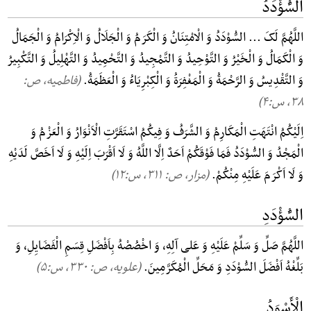
السُّؤْدَدُ
اللَّهُمَّ لَکَ ... السُّوْدَدُ وَ الْامْتِنَانُ وَ الْکَرَمُ وَ الْجَلَالُ وَ الْاِکْرَامُ وَ الْجَمَالُ
وَ الْکَمَالُ وَ الْخَیْرُ وَ التَّوْحِیدُ وَ التَّمْجِیدُ وَ التَّحْمِیدُ وَ التَّهْلِیلُ وَ التَّکْبِیرُ
وَ التَّقْدِیسُ وَ الرَّحْمَةُ وَ الْمَغْفِرَةُ وَ الْکِبْرِیَاءُ وَ الْعَظَمَةُ.
(فاطمیه، ص:
۳۸, س:۴)
اِلَیْکُمُ انْتَهَتِ الْمَکَارِمُ وَ الشَّرَفُ وَ فِیکُمُ اسْتَقَرَّتِ الْاَنْوَارُ وَ الْعَزْمُ وَ
الْمَجْدُ وَ السُّوْدَدُ فَمَا فَوْقَکُمْ اَحَدٌ اِلَّا اللَّهُ وَ لَا اَقْرَبَ اِلَیْهِ وَ لَا اَخَصَّ لَدَیْهِ
وَ لَا اَکْرَمَ عَلَیْهِ مِنْکُمْ.
(مزار، ص: ۳۱۱, س:۱۲)
السُّؤْدَدِ
اللَّهُمَّ صَلِّ وَ سَلِّمْ عَلَیْهِ وَ عَلی آلِهِ، وَ اخْصُصْهُ بِاَفْضَلِ قِسَمِ الْفَضَایِلِ، وَ
بَلِّغْهُ اَفْضَلَ السُّوْدَدِ وَ مَحَلِّ الْمُکَرَّمِینَ.
(علویه، ص: ۳۳۰, س:۵)
الْأَسْوَدُ