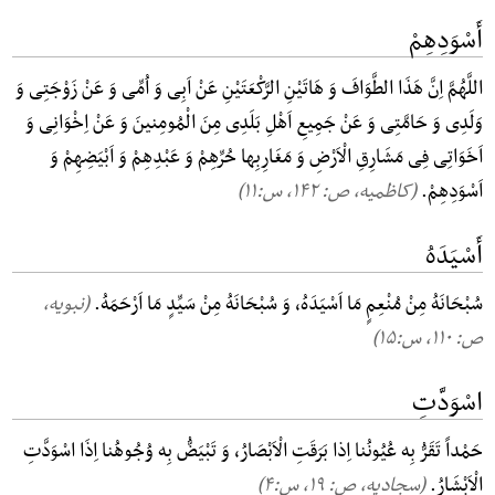
أَسْوَدِهِمْ
اللَّهُمَّ اِنَّ هَذَا الطَّوَافَ وَ هَاتَیْنِ الرَّکْعَتَیْنِ عَنْ اَبِی وَ اُمِّی وَ عَنْ زَوْجَتِی وَ
وَلَدِی وَ حَامَّتِی وَ عَنْ جَمِیعِ اَهْلِ بَلَدِی مِنَ الْمُومِنینَ وَ عَنْ اِخْوَانِی وَ
اَخَوَاتِی فِی مَشَارِقِ الْاَرْضِ وَ مَغَارِبِها حُرِّهِمْ وَ عَبْدِهِمْ وَ اَبْیَضِهِمْ وَ
اَسْوَدِهِمْ.
(کاظمیه، ص: ۱۴۲, س:۱۱)
أَسْیَدَهُ
سُبْحَانَهُ مِنْ مُنْعِمٍ مَا اَسْیَدَهُ، وَ سُبْحَانَهُ مِنْ سَیِّدٍ مَا اَرْحَمَهُ.
(نبویه،
ص: ۱۱۰, س:۱۵)
اسْوَدَّتِ
حَمْداً تَقَرُّ بِه عُیُونُنا اِذا بَرَقَتِ الْاَبْصَارُ، وَ تَبْیَضُّ بِه وُجُوهُنا اِذَا اسْوَدَّتِ
الْاَبْشَارُ.
(سجادیه، ص: ۱۹, س:۴)