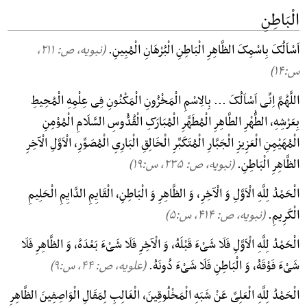
الْبَاطِنِ
اَسْاَلُکَ بِاسْمِکَ الظَّاهِرِ الْبَاطِنِ الْبُرْهَانِ الْمُبِینِ.
(نبویه، ص: ۲۱۱,
س:۱۴)
اللَّهُمَّ اِنِّی اَسْاَلُکَ ... بِالِاسْمِ الْمَخْزُونِ الْمَکْنُونِ فِی عِلْمِهِ الْمُحِیطِ
بِعَرْشِهِ، الطُّهْرِ الطَّاهِرِ الْمُطَهَّرِ الْمُبَارَکِ الْقُدُّوسِ السَّلَامِ الْمُوْمِنِ
الْمُهَیْمِنِ الْعَزِیزِ الْجَبَّارِ الْمُتَکَبِّرِ الْخَالِقِ الْبَارِیِ الْمُصَوِّرِ، الْاَوَّلِ الْآخِرِ
الظَّاهِرِ الْبَاطِنِ.
(نبویه، ص: ۲۳۵, س:۱۹)
الْحَمْدُ لِلَّهِ الْاَوَّلِ وَ الْآخِرِ، وَ الظَّاهِرِ وَ الْبَاطِنِ، الْقَایِمِ الدَّایِمِ الْحَلِیمِ
الْکَرِیمِ.
(نبویه، ص: ۴۱۴, س:۵)
الْحَمْدُ لِلَّهِ الْاَوَّلِ فَلَا شَیْءَ قَبْلَهُ، وَ الْآخِرِ فَلَا شَیْءَ بَعْدَهُ، وَ الظَّاهِرِ فَلَا
شَیْءَ فَوْقَهُ، وَ الْبَاطِنِ فَلَا شَیْءَ دُونَهُ.
(علویه، ص: ۴۴, س:۹)
الْحَمْدُ لِلَّهِ الْعَلِیِّ عَنْ شَبَهِ الْمَخْلُوقِینَ، الْغَالِبِ لِمَقَالِ الْوَاصِفِینَ الظَّاهِرِ