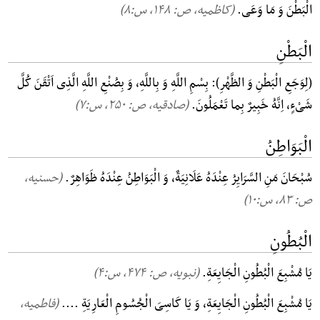
الْبَطْنَ وَ مَا وَعَی.
(کاظمیه، ص: ۱۴۸, س:۸)
الْبَطْنِ
(لِوَجَعِ الْبَطْنِ وَ الظَّهْرِ): بِسْمِ اللَّهِ وَ بِاللَّهِ، وَ بِصُنْعِ اللَّهِ الَّذِی اَتْقَنَ کُلَّ
شَیْءٍ، اِنَّهُ خَبِیرٌ بِما تَعْمَلُونَ.
(صادقیه، ص: ۲۵۰, س:۷)
الْبَوَاطِنُ
سُبْحَانَ مَنِ السَّرَایِرُ عِنْدَهُ عَلَانِیَةٌ، وَ الْبَوَاطِنُ عِنْدَهُ ظَوَاهِرٌ.
(حسنیه،
ص: ۸۳, س:۱۰)
الْبُطُونِ
یَا مُشْبِعَ الْبُطُونِ الْجَایِعَةِ.
(نبویه، ص: ۴۷۴, س:۴)
یَا مُشْبِعَ الْبُطُونِ الْجَایِعَةِ، وَ یَا کَاسِیَ الْجُسُومِ الْعَارِیَةِ ....
(فاطمیه،