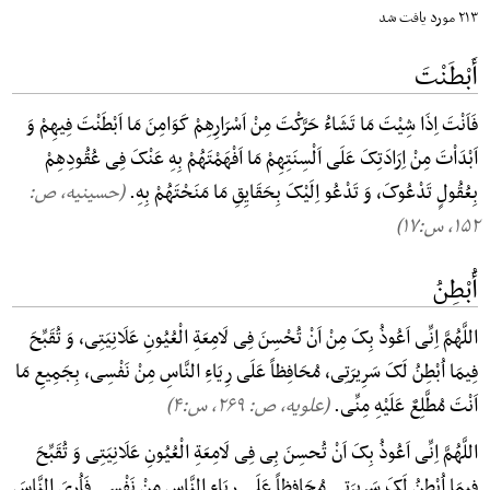
۲۱۳ مورد یافت شد
أَبْطَنْتَ
فَاَنْتَ اِذَا شِیْتَ مَا تَشَاءُ حَرَّکْتَ مِنْ اَسْرَارِهِمْ کَوَامِنَ مَا اَبْطَنْتَ فِیهِمْ وَ
اَبْدَاْتَ مِنْ اِرَادَتِکَ عَلَی اَلْسِنَتِهِمْ مَا اَفْهَمْتَهُمْ بِهِ عَنْکَ فِی عُقُودِهِمْ
بِعُقُولٍ تَدْعُوکَ، وَ تَدْعُو اِلَیْکَ بِحَقَایِقِ مَا مَنَحْتَهُمْ بِهِ.
(حسینیه، ص:
۱۵۲, س:۱۷)
أُبْطِنُ
اللَّهُمَّ اِنِّی اَعُوذُ بِکَ مِنْ اَنْ تُحْسِنَ فِی لَامِعَةِ الْعُیُونِ عَلَانِیَتِی، وَ تُقَبِّحَ
فِیمَا اُبْطِنُ لَکَ سَرِیرَتِی، مُحَافِظاً عَلَی رِیَاءِ النَّاسِ مِنْ نَفْسِی، بِجَمِیعِ مَا
اَنْتَ مُطَّلِعٌ عَلَیْهِ مِنِّی.
(علویه، ص: ۲۶۹, س:۴)
اللَّهُمَّ اِنِّی اَعُوذُ بِکَ اَنْ تُحسِنَ بِی فِی لَامِعَةِ الْعُیُونِ عَلَانِیَتِی وَ تُقَبِّحَ
فِیمَا اُبْطِنُ لَکَ سَرِیرَتِی مُحَافِظاً عَلَی رِیَاءِ النَّاسِ مِنْ نَفْسِی فَاُرِیَ النَّاسَ