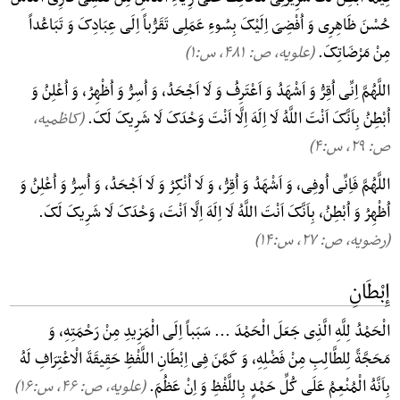
حُسْنَ ظَاهِرِی وَ اُفْضِیَ اِلَیْکَ بِسُوءِ عَمَلِی تَقَرُّباً اِلَی عِبَادِکَ وَ تَبَاعُداً
مِنْ مَرْضَاتِکَ.
(علویه، ص: ۴۸۱, س:۱)
اللَّهُمَّ اِنِّی اُقِرُّ وَ اَشْهَدُ وَ اَعْتَرِفُ وَ لَا اَجْحَدُ، وَ اُسِرُّ وَ اُظْهِرُ، وَ اُعْلِنُ وَ
اُبْطِنُ بِاَنَّکَ اَنْتَ اللَّهُ لَا اِلَهَ اِلَّا اَنْتَ وَحْدَکَ لَا شَرِیکَ لَکَ.
(کاظمیه،
ص: ۲۹, س:۴)
اللَّهُمَّ فَاِنِّی اُوفِی، وَ اَشْهَدُ وَ اُقِرُّ، وَ لَا اُنْکِرُ وَ لَا اَجْحَدُ، وَ اُسِرُّ وَ اُعْلِنُ وَ
اُظْهِرُ وَ اُبْطِنُ، بِاَنَّکَ اَنْتَ اللَّهُ لَا اِلَهَ اِلَّا اَنْتَ، وَحْدَکَ لَا شَرِیکَ لَکَ.
(رضویه، ص: ۲۷, س:۱۴)
إِبْطَانِ
الْحَمْدُ لِلَّهِ الَّذِی جَعَلَ الْحَمْدَ ... سَبَباً اِلَی الْمَزِیدِ مِنْ رَحْمَتِهِ، وَ
مَحَجَّةً لِلطَّالِبِ مِنْ فَضْلِهِ، وَ کَمَّنَ فِی اِبْطَانِ اللَّفْظِ حَقِیقَةَ الْاعْتِرَافِ لَهُ
بِاَنَّهُ الْمُنْعِمُ عَلَی کُلِّ حَمْدٍ بِاللَّفْظِ وَ اِنْ عَظُمَ.
(علویه، ص: ۴۶, س:۱۶)