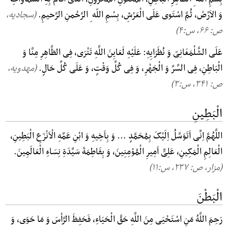
وَ الاَرْضَ، ثُمَّ اسْتَوی عَلَی الْعَرْشِ، بِسْمِ اللّه ِ الرَّحْمنِ الرَّحیمِ.
(سجادیه،
ص: ۶۶, س:۴)
عَلَی الشَّلْمَغَانِیّ وَ نُظَرَایِهِ: عَلَیْهِ لَعَایِنَ اللَّهِ تَتْرَی، فِی الظَّاهِرِ مِنَّا وَ
الْبَاطِنِ، فِی السِّرِّ وَ الْجَهْرِ، وَ فِی کُلِّ وَقْتٍ، وَ عَلَی کُلِّ حَالٍ.
(مهدویه،
ص: ۳۴۱, س:۳)
الْبَطِینِ
اللَّهُمَّ اِنِّی اَتَوَسَّلُ اِلَیْکَ بِمُحَمَّدٍ ... وَ بِاَخِیهِ وَ ابْنِ عَمِّهِ الْاَنْزَعِ الْبَطِینِ،
الْعَالِمِ الْمَکِینِ، عَلِیٍّ اَمِیرِ الْمُوْمِنِینَ، وَ بِفَاطِمَةَ سَیِّدَةِ نِسَاءِ الْعَالَمِینَ.
(مزار، ص: ۲۳۷, س:۱۱)
الْبَطْنَ
رَحِمَ اللَّهُ مَنِ اسْتَحْیَی مِنَ اللَّهِ حَقَّ الْحَیَاءِ، فَحَفِظَ الرَّاْسَ وَ مَا حَوَی، وَ