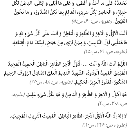
نَحْمَدُهُ عَلَی مَا اَخَذَ وَ اَعْطَی، وَ عَلَی مَا اَبْلَی وَ ابْتَلَی، الْبَاطِنُ لِکُلِّ
خَفِیَّةٍ، وَ الْحَاضِرُ لِکُلِّ سَرِیرَةٍ، الْعَالِمُ بِمَا تُکِنُّ الصُّدُورُ، وَ مَا تَخُونُ
الْعُیُونُ.
(علویه، ص: ۶۰, س:۵)
اَنْتَ الْاَوَّلُ وَ الْآخِرُ وَ الظَّاهِرُ وَ الْبَاطِنُ وَ اَنْتَ عَلَی کُلِّ شَیْءٍ قَدِیرٌ
فَاجْعَلْنِی اَوَّلَ التَّایِبِینَ، وَ مِمَّنْ یُرْوَی مِنْ حَوْضِ نَبِیِّکَ یَوْمَ الْقِیَامَةِ.
(علویه، ص: ۷۹, س:۱۵)
اللَّهُمَّ اَنْتَ اللَّهُ وَ اَنْتَ ... الْاَوَّلُ الْآخِرُ الظَّاهِرُ الْبَاطِنُ الْحَمِیدُ الْمَجِیدُ
الْمُبْدِیُ الْمُعِیدُ الْوَدُودُ، الشَّهِیدُ الْقَدِیمُ الْعَلِیُّ الصَّادِقُ الرَّوُوفُ الرَّحِیمُ
الشَّکُورُ الْغَفُورُ الْعَزِیزُ الْحَکِیمُ.
(علویه، ص: ۸۸, س:۱۷)
هُوَ الْاَوَّلُ وَ الْآخِرُ وَ الظَّاهِرُ وَ الْبَاطِنُ وَ هُوَ بِکُلِّ شَیْءٍ عَلِیمٌ.
(علویه،
ص: ۳۰۸, س:۴)
لَا اِلَهَ اِلَّا اللَّهُ الْاَوَّلُ الْآخِرُ الظَّاهِرُ الْبَاطِنُ، الْمُغِیثُ الْقَرِیبُ الْمُجِیبُ.
(علویه، ص: ۳۲۶, س:۱۱)