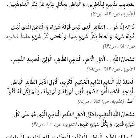
بِعَجَایِبِ تَدْبِیرِهِ لِلنَّاظِرِینَ، وَ الْبَاطِنِ بِجَلَالِ عِزَّتِهِ عَنْ فِکْرِ الْمُتَوَهِّمِینَ.
(علویه، ص: ۵۳, س:۷)
لَا اِلهَ اِلَّا هُوَ ... الظَّاهِرِ الَّذِی لَیْسَ فَوْقَهُ شَیْءٌ، وَ الْبَاطِنِ الَّذِی لَیْسَ
دُونَهُ شَیْءٌ، وَ اَحَاطَ بِکُلِّ شَیْءٍ عِلْماً، وَ اَحْصَی کُلَّ شَیْءٍ عَدَداً.
(علویه،
ص: ۲۸۰, س:۱۶)
سُبْحَانَ اللَّهِ ... الْاَوَّلِ الْآخِرِ، الْبَاطِنِ الظَّاهِرِ، الْوَلِیِّ الْحَمِیدِ النَّصِیرِ.
(علویه، ص: ۲۸۳, س:۱۵)
الْحَمْدُ لِلَّهِ الْقَایِمِ الدَّایِمِ الْحَکِیمِ الْکَرِیمِ، الْاَوَّلِ الْآخِرِ الظَّاهِرِ الْبَاطِنِ
الْوَاحِدِ الْاَحَدِ الْفَرْدِ الصَّمَدِ الَّذِی لَمْ یَلِدْ وَ لَمْ یُولَدْ، وَ لَمْ یَکُنْ لَهُ کُفُواً
اَحَدٌ.
(علویه، ص: ۲۸۵, س:۸)
سُبْحَانَ اللَّهِ الْعَظِیمِ، الْاَوَّلِ الْآخِرِ الظَّاهِرِ الْبَاطِنِ الَّذِی هُوَ عَلَی کُلِّ
شَیْءٍ قَدِیرٌ، وَ بِکُلِّ شَیْءٍ عَلِیمٌ.
(علویه، ص: ۳۱۰, س:۶)
بِسْمِ اللّه ِ الظّاهِرِ الْباطِنِ، الْمَکْنُونِ الْمخْزُونِ، الَّذی اَقامَ بِهِ السَّماواتِ