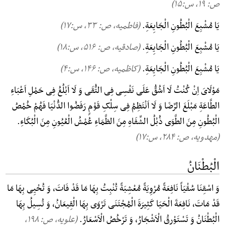
ص: ۱۹, س:۱۵)
یَا مُشْبِعَ الْبُطُونِ الْجَایِعَةِ.
(فاطمیه، ص: ۳۳, س:۱۷)
یَا مُشْبِعَ الْبُطُونِ الْجَایِعَةِ.
(صادقیه، ص: ۵۱۶, س:۱۸)
یَا مُشْبِعَ الْبُطُونِ الْجَایِعَةِ.
(کاظمیه، ص: ۱۴۶, س:۴)
مَوْلَایَ اِنْ کُنْتُ لَا اَشُقُّ عَلَی نَفْسِی فِی التُّقَی وَ لَا اَبْلُغُ فِی حَمْلِ اَعْبَاءِ
الطَّاعَةِ مَبْلَغَ الرِّضَا وَ لَا اَنْتَظِمُ فِی سِلْکِ قَوْمٍ رَفَضُوا الدُّنْیَا فَهُمْ خُمْصُ
الْبُطُونِ مِنَ الطَّوَی ذُبْلُ الشِّفَاهِ مِنَ الظَّمَاءِ عُمْشُ الْعُیُونِ مِنَ الْبُکَاءِ.
(مهدویه، ص: ۲۸۴, س:۱۷)
الْبُطْنَانُ
وَ اسْقِنَا سُقْیَاً نَافِعَةً مُرْوِیَةً مُعْشِبَةً تُنْبِتُ بِهَا مَا قَدْ فَاتَ، وَ تُحْیِی بِهَا مَا
قَدْ مَاتَ، نَافِعَةَ الْحَیَا کَثِیرَةَ الْمُجْتَنَی تَرْوَی بِهَا الْقِیعَانُ، وَ تُسِیلُ بِهَا
الْبُطْنَانُ وَ تَسْتَوْرِقُ الْاَشْجَارُ، وَ تَرْخُصُ الْاَسْعَارُ.
(علویه، ص: ۱۹۸,