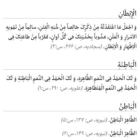
الْإِبْطَانِ
وَ اجْعَلْ مَا اعْتَقَدْتُهُ مِنْ ذِکْرِکَ خالِصاً مِنْ شُبَهِ الْفِتَنِ، سالِماً مِنْ تَمْویهِ
الاَسْرارِ وَ الْعَلَنِ، مَشُوباً بِخَشْیَتِکَ فی کُلِّ اَوانٍ، مُقَرَّباً مِنْ طاعَتِکَ فِی
الْاِظْهارِ وَ الْاِبْطانِ.
(سجادیه، ص: ۴۶۶, س:۳)
الْبَاطِنَةِ
وَ لَکَ الْحَمْدُ فِی النِّعَمِ الظَّاهِرَةِ، وَ لَکَ الْحَمْدُ فِی النِّعَمِ الْبَاطِنَةِ وَ لَکَ
الْحَمْدُ فِی النِّعَمِ الْمُتَظَاهِرَةِ.
(علویه، ص: ۲۹۰, س:۱)
الْبَاطِنُ
الظَّاهِرُ الْبَاطِنُ.
(نبویه، ص: ۱۳۷, س:۵)
الظَّاهِرُ الْبَاطِنُ.
(نبویه، ص: ۱۴۹, س:۶)