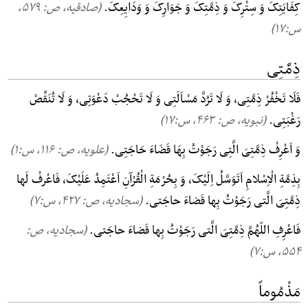
کِفَایَتِکَ وَ سِتْرِکَ وَ ذِمَّتِکَ وَ جَوَارِکَ وَ وَدَایِعِکَ.
(صادقیه، ص: ۵۷۹,
س:۱۷)
ذِمَّتِی
فَلَا تَخْفُرْ ذِمَّتِی، وَ لَا تَرُدَّ مَسْاَلَتِی وَ لَا تَحْجُبْ دَعْوَتِی، وَ لَا تُنَقِّصْ
رَغْبَتِی.
(نبویه، ص: ۴۶۳, س:۱۷)
وَ اَعْرِفْ ذِمَّتِیَ الَّتِی رَجَوْتُ بِهَا قَضَاءَ حَاجَتِی.
(علویه، ص: ۱۱۶, س:۱)
بِذِمَّةِ الْاِسْلامِ اَتَوَسَّلُ اِلَیْکَ، وَ بِحُرْمَةِ الْقُرْآنِ اَعْتَمِدُ عَلَیْکَ، فَاعْرفْ لَها
ذِمَّتِیَ الَّتی رَجَوْتُ بِها قَضاءَ حاجَتی.
(سجادیه، ص: ۴۲۷, س:۷)
فَاعْرِفِ اللّهُمَّ ذِمَّتِیَ الَّتی رَجَوْتُ بِها قَضاءَ حاجَتی.
(سجادیه، ص:
۵۵۴, س:۷)
مَذْمُوماً