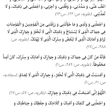
اعْفُ عَنِّی، وَ سَدِّدْنِی، وَ وَفِّقْنِی، وَ اَجِرْنِی، وَ اجْعَلْنِی فِی ذِمَّتِکَ، وَ لَا
تُعَذِّبْنِی.
(علویه، ص: ۱۲۲, س:۱۴)
وَ اجْعَلْنِی وَ وَلَدِی وَ مَا خَوَّلْتَنِی وَ رَزَقْتَنِی مِنَ الْمُوْمِنِینَ وَ الْمُوْمِنَاتِ
فِی حِمَاکَ الَّذِی لَا یُسْتَبَاحُ وَ ذِمَّتِکَ الَّتِی لَا تُخْفَرُ وَ جِوَارِکَ الَّذِی لَا
یُرَامُ وَ اَمَانِکَ الَّذِی لَا یُنْقَضُ وَ سِتْرِکَ الَّذِی لَا یُهْتَکُ.
(علویه، ص:
۴۸۸, س:۱۷)
فَاِنَّهُ مَنْ کَانَ فِی حِمَاکَ وَ ذِمَّتِکَ وَ جِوَارِکَ وَ اَمَانِکَ وَ سِتْرِکَ، کَانَ آمِناً
مَحْفُوظاً.
(علویه، ص: ۴۸۹, س:۱)
وَ اَمْسَیْتُ فِی ذِمَّتِکَ الَّتی لَا تُخْفَرُ، وَ جِوارِکَ الَّذی لَا یُضامُ.
(سجادیه،
ص: ۶۱, س:۱)
اللَّهُمَّ اِنِّی اَصْبَحْتُ فِی ذِمَّتِکَ وَ جِوَارِکَ.
(باقریه، ص: ۵۷, س:۱۷)
وَ اجْعَلْنِی فِی کَنَفِکَ وَ اَمْنِکَ وَ کَلَاءَتِکَ وَ حِفْظِکَ وَ حِیَاطَتِکَ وَ