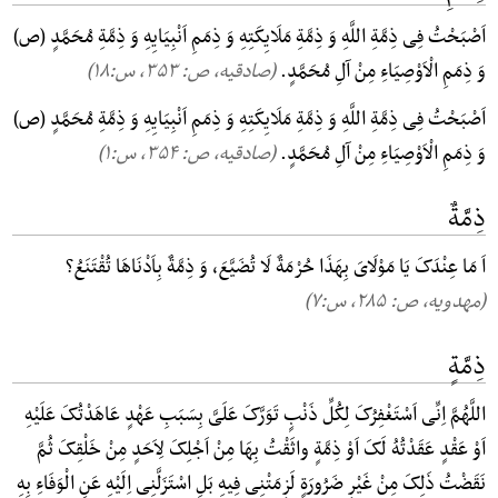
اَصْبَحْتُ فِی ذِمَّةِ اللَّهِ وَ ذِمَّةِ مَلَایِکَتِهِ وَ ذِمَمِ اَنْبِیَایِهِ وَ ذِمَّةِ مُحَمَّدٍ (ص)
وَ ذِمَمِ الْاَوْصِیَاءِ مِنْ آلِ مُحَمَّدٍ.
(صادقیه، ص: ۳۵۳, س:۱۸)
اَصْبَحْتُ فِی ذِمَّةِ اللَّهِ وَ ذِمَّةِ مَلَایِکَتِهِ وَ ذِمَمِ اَنْبِیَایِهِ وَ ذِمَّةِ مُحَمَّدٍ (ص)
وَ ذِمَمِ الْاَوْصِیَاءِ مِنْ آلِ مُحَمَّدٍ.
(صادقیه، ص: ۳۵۴, س:۱)
ذِمَّةٌ
اَ مَا عِنْدَکَ یَا مَوْلَایَ بِهَذَا حُرْمَةٌ لَا تُضَیَّعَ، وَ ذِمَّةٌ بِاَدْنَاهَا تُقْتَنَعُ؟
(مهدویه، ص: ۲۸۵, س:۷)
ذِمَّةٍ
اللَّهُمَّ اِنِّی اَسْتَغْفِرُکَ لِکُلِّ ذَنْبٍ تَوَرَّکَ عَلَیَّ بِسَبَبِ عَهْدٍ عَاهَدْتُکَ عَلَیْهِ
اَوْ عَقْدٍ عَقَدْتُهُ لَکَ اَوْ ذِمَّةٍ واثَقْتُ بِهَا مِنْ اَجْلِکَ لِاَحَدٍ مِنْ خَلْقِکَ ثُمَّ
نَقَضْتُ ذَلِکَ مِنْ غَیْرِ ضَرُورَةٍ لَزِمَتْنِی فِیهِ بَلِ اسْتَزَلَّنِی اِلَیْهِ عَنِ الْوَفَاءِ بِهِ