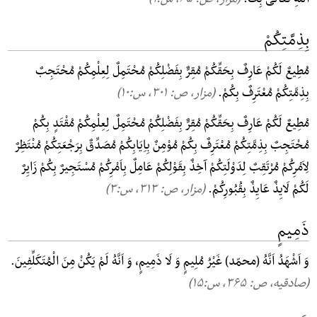
بِذِمَّتِکُمْ
مُطِیعٌ لَکُمْ عَارِفٌ بِحَقِّکُمْ مُقِرٌّ بِفَضْلِکُمْ مُحْتَمِلٌ لِعِلْمِکُمْ مُحْتَجِبٌ
بِذِمَّتِکُمْ مُعْتَرِفٌ بِکُمْ.
(مزار، ص: ۳۰۱, س:۱۰)
مُطِیعٌ لَکُمْ عَارِفٌ بِحَقِّکُمْ مُقِرٌّ بِفَضْلِکُمْ مُحْتَمِلٌ لِعِلْمِکُمْ مُقْتَدٍ بِکُمْ
مُحْتَجِبٌ بِذِمَّتِکُمْ مُعْتَرِفٌ بِکُمْ مُوْمِنٌ بِاِیَابِکُمْ مُصَدِّقٌ بِرَجْعَتِکُمْ مُنْتَظِرٌ
لِاَمْرِکُمْ مُرْتَقِبٌ لِدَوْلَتِکُمْ آخِذٌ بِقَوْلِکُمْ عَامِلٌ بِاَمْرِکُمْ مُسْتَجِیرٌ بِکُمْ زَایِرٌ
لَکُمْ لَایِذٌ عَایِذٌ بِقُبُورِکُمْ.
(مزار، ص: ۳۱۳, س:۳)
ذَمِیمٍ
وَ اَشْهَدُ اَنَّهُ (محمّد) غَیْرُ مُلِیمٍ وَ لَا ذَمِیمٍ، وَ اَنَّهُ لَمْ یَکُنْ مِنَ الْمُتَکَلِّفِینَ.
(صادقیه، ص: ۳۶۵, س:۱۵)