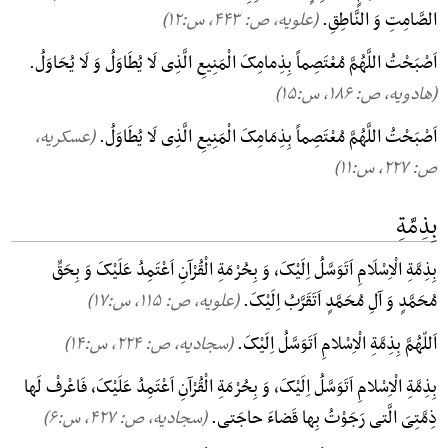
الصَّامِتِ وَ النَّاطِقِ.
(علویه، ص: ۴۴۳, س:۱۲)
اَصْبَحْتُ اللَّهُمَّ مُعْتَصِماً بِذِمامِکَ الْمَنِیعِ الَّذِی لَا یُطَاوَلُ وَ لَا یُحَاوَلُ.
(هادویه، ص: ۱۸۶, س:۱۵)
اَصْبَحْتُ اللَّهُمَّ مُعْتَصِماً بِذِمَامِکَ الْمَنِیعِ الَّذِی لَا یُطَاوَلُ.
(عسکریه،
ص: ۲۲۷, س:۱۱)
بِذِمَّةِ
بِذِمَّةِ الْاِسْلَامِ اَتَوَسَّلُ اِلَیْکَ، وَ بِحُرْمَةِ الْقُرْآنِ اَعْتَمِدُ عَلَیْکَ وَ بِحَقِّ
مُحَمَّدٍ وَ آلِ مُحَمَّدٍ اَتَقَرَّبُ اِلَیْکَ.
(علویه، ص: ۱۱۵, س:۱۷)
اَللّهُمَّ بِذِمَّةِ الْاِسْلامِ اَتَوَسَّلُ اِلَیْکَ.
(سجادیه، ص: ۲۲۴, س:۱۴)
بِذِمَّةِ الْاِسْلامِ اَتَوَسَّلُ اِلَیْکَ، وَ بِحُرْمَةِ الْقُرْآنِ اَعْتَمِدُ عَلَیْکَ، فَاعْرفْ لَها
ذِمَّتِیَ الَّتی رَجَوْتُ بِها قَضاءَ حاجَتی.
(سجادیه، ص: ۴۲۷, س:۶)