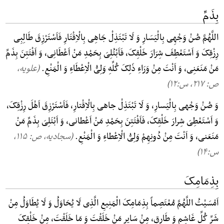
بِذَمِّ
اللَّهُمَّ صُنْ وَجْهِی بِالْیَسَارِ وَ لَا تَبْتَذِلْ جَاهِی بِالْاِقْتَارِ فَاَسْتَرْزِقَ طَالِبِی
رِزْقِکَ وَ اَسْتَعْطِفَ شِرَارَ خَلْقِکَ، فَاَبْتُلِیَ بِحَمْدِ مَنْ اَعْطَانِی، وَ اَفْتَتِنَ بِذَمِّ
مَنْ مَنَعَنِی، وَ اَنْتَ مِنْ وَرَاءِ ذَلِکَ کُلِّهِ وَلِیُّ الْاِعْطَاءِ وَ الْمَنْعِ.
(علویه،
ص: ۲۱۷, س:۱۲)
وَ صُنْ وَجْهی بِالْیَسارِ، وَ لَا تَبْتَذِلْ جاهی بِالْاِقْتارِ، فَاَسْتَرْزِقَ اَهْلَ رِزْقِکَ،
وَ اَسْتَعْطِیَ شِرارَ خَلْقِکَ، فَاَفْتَتِنَ بِحَمْدِ مَنْ اَعْطانی، وَ اَبْتَلِیَ بِذَمِّ مَنْ
مَنَعَنی، وَ اَنْتَ مِنْ دُونِهِمْ وَلِیُّ الْاِعْطاءِ وَ الْمَنْعِ.
(سجادیه، ص: ۱۱۵,
س:۱۴)
بِذِمَامِکَ
اَمْسَیْتُ اللَّهُمَّ مُعْتَصِماً بِذِمَامِکَ الْمَنِیعِ الَّذِی لَا یُحَاوَلُ وَ لَا یُطَاوَلُ مِنْ
شَرِّ کُلِّ غَاشِمٍ وَ طَارِقٍ، مِنْ سَایِرِ مَنْ خَلَقْتَ وَ مَا خَلَقْتَ، مِنْ خَلْقِکَ