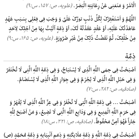
الْاَشَرُ وَ مَنَعَنِی عَنْ رِعَایَتِهِ الْبَصَرُ.
(علویه، ص: ۱۵۷, س:۹)
اللَّهُمَّ وَ اَسْتَغْفِرُکَ لِکُلِّ ذَنْبٍ تورَّکَ عَلَیَّ وَ وَجَبَ فِی فِعْلِی بِسَبَبِ عَهْدٍ
عَاهَدْتُکَ عَلَیْهِ، اَوْ عَقْدٍ عَقَدْتُهُ لَکَ، اَوْ ذِمَّةٍ آلَیْتُ بِهَا مِنْ اَجْلِکَ لِاَحَدٍ
مِنْ خَلْقِکَ، ثُمَّ نَقَضْتُ ذَلِکَ مِنْ غَیْرِ ضَرُورَةٍ.
(علویه، ص: ۱۶۵, س:۹)
ذِمَّةِ
اَصْبَحْتُ فِی حِمَی اللَّهِ الَّذِی لَا یُسْتَبَاحُ، وَ فِی ذِمَّةِ اللَّهِ الَّتِی لَا تُخْتَفَرُ
وَ فِی حَبْلِ اللَّهِ الَّذِی لَا یُجْزَمُ وَ فِی جِوَارِ اللَّهِ الَّذِی لَا یُسْتَضَامُ.
(صادقیه، ص: ۲۸۲, س:۷)
اَصْبَحْتُ ... فِی ذِمَّةِ اللَّهِ الَّتِی لَا تُخْفَرُ وَ فِی عِزِّ اللَّهِ الَّذِی لَا یُقْهَرُ وَ
فِی حَرَمِ اللَّهِ الْمَنِیعِ وَ فِی وَدَایِعِ اللَّهِ الَّتِی لَا تَضِیعُ، وَ مَنْ اَصْبَحَ لِلَّهِ
جَاراً فَهُوَ آمِنٌ مَحْفُوظٌ.
(صادقیه، ص: ۳۲۱, س:۱۸)
اَصْبَحْتُ فِی ذِمَّةِ اللَّهِ وَ ذِمَّةِ مَلَایِکَتِهِ وَ ذِمَمِ اَنْبِیَایِهِ وَ ذِمَّةِ مُحَمَّدٍ (ص)