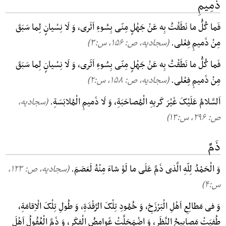
ذَمِیمِ
فَما کُلُّ ما نَطَقْتُ بِه عَنْ جَهْلٍ مِنّی بِسُوءِ اَثَری، وَ لَا نِسْیانٍ لِما سَبَقَ
مِنْ ذَمیمِ فِعْلی.
(سجادیه، ص: ۱۵۶, س:۳)
فَما کُلُّ ما نَطَقْتُ بِه عَنْ جَهْلٍ مِنّی بِسُوءِ اَثَری، وَ لَا نِسْیانٍ لِما سَبَقَ
مِنْ ذَمیمِ فِعْلی.
(سجادیه، ص: ۱۵۸, س:۲)
اَلسَّلامُ عَلَیْکَ غَیْرَ کَریهِ الْمُصاحَبَةِ، وَ لَا ذَمیمِ الْمُلابَسَةِ.
(سجادیه،
ص: ۲۹۶, س:۱۳)
ذَمَّ
وَ الْحَمْدُ لِلّهِ الَّذی ذَمَّ عَلَی ما لَوْ شاءَ مِنْهُ لَعَصَمَ.
(سجادیه، ص: ۱۲۳,
س:۴)
وَ فی مَطالِعِ اَهْلِ الْبَرْزَخِ، وَ خُمُودِ تِلْکَ الرَّقْدَةِ، وَ طُولِ تِلْکَ الْاِقامَةِ،
طُفِیَتْ مَصابیحُ النَّظَرِ، وَ اضْمَحَلَّتْ غَوامِضُ الْفِکَرِ، وَ ذَمَّ الْغُفُولُ اَهْلَ