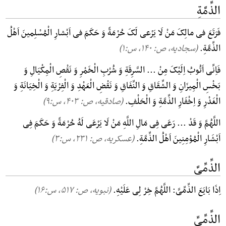
الذِّمَّةِ
فَرَتَعَ فی مالِکَ مَنْ لَا یَرْعی لَکَ حُرْمَةً وَ حَکَمَ فی اَبْشارِ الْمُسْلِمینَ اَهْلُ
الذِّمَّةِ.
(سجادیه، ص: ۱۴۰, س:۱)
فَاِنِّی اَتُوبُ اِلَیْکَ مِنْ ... السَّرِقَةِ وَ شُرْبِ الْخَمْرِ وَ نَقْصِ الْمِکْیَالِ وَ
بَخْسِ الْمِیزَانِ وَ الشِّقَاقِ وَ النِّفَاقِ وَ نَقْضِ الْعَهْدِ وَ الْفِرْیَةِ وَ الْخِیَانَةِ وَ
الْغَدْرِ وَ اِخْفَارِ الذِّمَّةِ وَ الْحَلْفِ.
(صادقیه، ص: ۴۰۳, س:۹)
اللَّهُمَّ وَ قَدْ ... رَعَی فِی مَالِ اللَّهِ مَنْ لَا یَرْعَی لَهُ حُرْمَةً وَ حَکَمَ فِی
اَبْشَارِ الْمُوْمِنِینَ اَهْلُ الذِّمَّةِ.
(عسکریه، ص: ۲۳۱, س:۳)
الذِّمِّیَّ
اِذَا بَایَعَ الذِّمِّیَّ: اللَّهُمَّ خِرْ لِی عَلَیْهِ.
(نبویه، ص: ۵۱۷, س:۱۶)
الذِّمِّیِّ