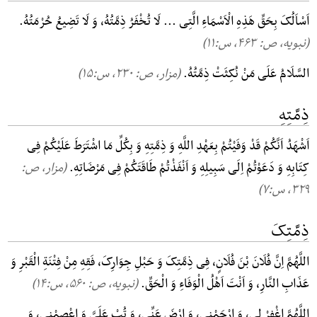
اَسْاَلُکَ بِحَقِّ هَذِهِ الْاَسْمَاءِ الَّتِی ... لَا تُخْفَرُ ذِمَّتُهُ، وَ لَا تَضِیعُ حُرْمَتُهُ.
(نبویه، ص: ۴۶۳, س:۱۱)
السَّلَامُ عَلَی مَنْ نُکِثَتْ ذِمَّتُهُ.
(مزار، ص: ۲۳۰, س:۱۵)
ذِمَّتِهِ
اَشْهَدُ اَنَّکُمْ قَدْ وَفَیْتُمْ بِعَهْدِ اللَّهِ وَ ذِمَّتِهِ وَ بِکُلِّ مَا اشْتَرَطَ عَلَیْکُمْ فِی
کِتَابِهِ وَ دَعَوْتُمْ اِلَی سَبِیلِهِ وَ اَنْفَذْتُمْ طَاقَتَکُمْ فِی مَرْضَاتِهِ.
(مزار، ص:
۳۲۹, س:۷)
ذِمَّتِکَ
اللَّهُمَّ اِنَّ فُلَانَ بْنَ فُلَانٍ، فِی ذِمَّتِکَ وَ حَبْلِ جِوَارِکَ، فَقِهِ مِنْ فِتْنَةِ الْقَبْرِ وَ
عَذَابِ النَّارِ، وَ اَنْتَ اَهْلُ الْوَفَاءِ وَ الْحَقِّ.
(نبویه، ص: ۵۶۰, س:۱۴)
اللَّهُمَّ اغْفِرْ لِی، وَ ارْحَمْنِی، وَ ارْضَ عَنِّی، وَ تُبْ عَلَیَّ وَ اعْصِمْنِی، وَ