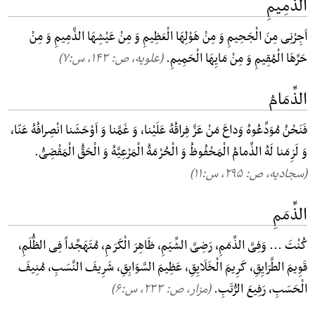
الذَّمِیمِ
اَجِرْنِی مِنَ الْجَحِیمِ وَ مِنْ هَوْلِهَا الْعَظِیمِ وَ مِنْ عَیْشِهَا الذَّمِیمِ وَ مِنْ
حَرِّهَا الْمُقِیمِ وَ مِنْ مَایِهَا الْحَمِیمِ.
(علویه، ص: ۱۴۳, س:۷)
الذِّمَامُ
فَنَحْنُ مُوَدِّعُوهُ وَداعَ مَنْ عَزَّ فِراقُهُ عَلَیْنا، وَ غَمَّنا وَ اَوْحَشَنا انْصِرافُهُ عَنّا،
وَ لَزِمَنا لَهُ الذِّمامُ الْمَحْفُوظُ وَ الْحُرْمَةُ الْمَرْعِیَّهُ وَ الْحَقُّ الْمَقْضِیُّ.
(سجادیه، ص: ۲۹۵, س:۱۱)
الذِّمَمِ
کُنْتَ ... وَفِیَّ الذِّمَمِ، رَضِیَّ الشِّیَمِ، ظَاهِرَ الْکَرَمِ، مُتَهَجِّداً فِی الظُّلَمِ،
قَوِیمَ الطَّرَایِقِ، کَرِیمَ الْخَلَایِقِ، عَظِیمَ السَّوَابِقِ، شَرِیفَ النَّسَبِ، مُنِیفَ
الْحَسَبِ، رَفِیعَ الرُّتَبِ.
(مزار، ص: ۲۳۳, س:۶)