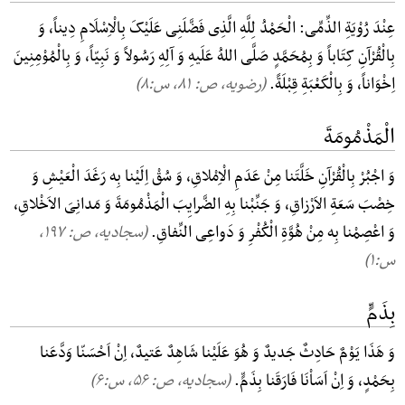
عِنْدَ رُوْیَةِ الذِّمِّی: الْحَمْدُ لِلَّهِ الَّذِی فَضَّلَنِی عَلَیْکَ بِالْاِسْلَامِ دِیناً، وَ
بِالْقُرْآنِ کِتَاباً وَ بِمُحَمَّدٍ صَلَّی اللهُ عَلَیهِ وَ آلِهِ رَسُولاً وَ نَبِیّاً، وَ بِالْمُوْمِنِینَ
اِخْوَاناً، وَ بِالْکَعْبَةِ قِبْلَةً.
(رضویه، ص: ۸۱, س:۸)
الْمَذْمُومَةَ
وَ اجْبُرْ بِالْقُرْآنِ خَلَّتَنا مِنْ عَدَمِ الْاِمْلاقِ، وَ سُقْ اِلَیْنا بِه رَغَدَ الْعَیْشِ وَ
خِصْبَ سَعَةِ الاَرْزاقِ، وَ جَنِّبْنا بِهِ الضَّرایِبَ الْمَذْمُومَةَ وَ مَدانِیَ الاَخْلاقِ،
وَ اعْصِمْنا بِه مِنْ هُوَّةِ الْکُفْرِ وَ دَواعِی النِّفاقِ.
(سجادیه، ص: ۱۹۷,
س:۱)
بِذَمٍّ
وَ هَذَا یَوْمٌ حَادِثٌ جَدیدٌ وَ هُوَ عَلَیْنا شَاهِدٌ عَتیدٌ، اِنْ اَحْسَنّا وَدَّعَنا
بِحَمْدٍ، وَ اِنْ اَسَاْنَا فَارَقَنا بِذَمٍّ.
(سجادیه، ص: ۵۶, س:۶)