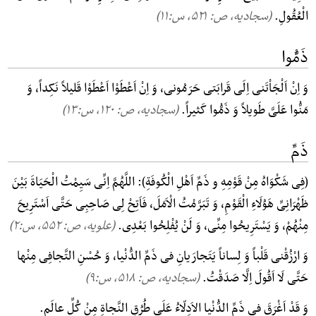
الْعُقُولِ.
(سجادیه، ص: ۵۲۱, س:۱۱)
ذَمُّوا
وَ اِنْ اَلْجَاْتَنی اِلَی قَرابَتی حَرَمُونی، وَ اِنْ اَعْطَوْا اَعْطَوْا قَلیلاً نَکِداً، وَ
مَنُّوا عَلَیَّ طَویلاً وَ ذَمُّوا کَثیراً.
(سجادیه، ص: ۱۲۰, س:۱۳)
ذَمِّ
(فِی شَکْوَاهُ مِنْ قَوْمِهِ و ذَمِّ اَهْلِ الْکُوفَةِ): اللَّهُمَّ اِنِّی سَیِمْتُ الْحَیَاةَ بَیْنَ
ظَهْرَانِیِّ هَوُلَاءِ الْقَوْمِ، وَ تَبَرَّمْتُ الْاَمَلَ، فَاَتِحْ لِی صَاحِبِی حَتَّی اَسْتَرِیحَ
مِنْهُمْ، وَ یَسْتَرِیحُوا مِنِّی، وَ لَنْ یُفْلِحُوا بَعْدِی.
(علویه، ص: ۵۵۲, س:۲)
وَ ارْزُقْنی قَلْباً وَ لِساناً یَتَجارَیانِ فی ذَمِّ الدُّنْیا، وَ حُسْنِ التَّجافِی مِنْها
حَتَّی لَا اَقُولَ اِلَّا صَدَقْتُ.
(سجادیه، ص: ۵۱۸, س:۹)
وَ قَدْ اَغْرَقَ فی ذَمِّ الدُّنْیا الاَدِلّاءُ عَلَی طُرُقِ النَّجاةِ مِنْ کُلِّ عالَمٍ.