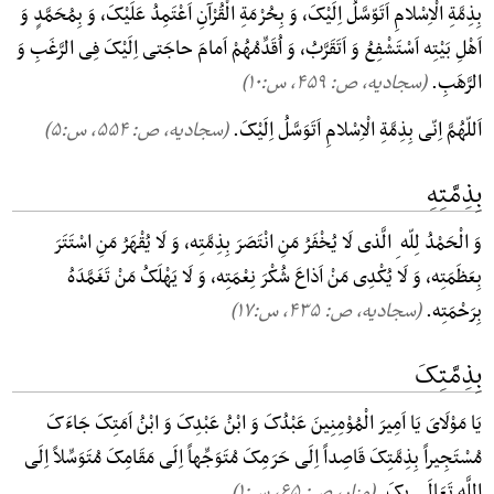
بِذِمَّةِ الْاِسْلامِ اَتَوّسَّلُ اِلَیْکَ، وَ بِحُرْمَةِ الْقُرْآنِ اَعْتَمِدُ عَلَیْکَ، وَ بِمُحَمَّدٍ وَ
اَهْلِ بَیْتِه اَسْتَشْفِعُ وَ اَتَقَرَّبُ، وَ اُقَدِّمُهُمْ اَمامَ حاجَتی اِلَیْکَ فِی الرَّغَبِ وَ
الرَّهَبِ.
(سجادیه، ص: ۴۵۹, س:۱۰)
اَللّهُمَّ اِنّی بِذِمَّةِ الْاِسْلامِ اَتَوَسَّلُ اِلَیْکَ.
(سجادیه، ص: ۵۵۴, س:۵)
بِذِمَّتِهِ
وَ الْحَمْدُ لِلّه ِ الَّذی لَا یُخْفَرُ مَنِ انْتَصَرَ بِذِمَّتِه، وَ لَا یُقْهَرُ مَنِ اسْتَتَرَ
بِعَظَمَتِه، وَ لَا یُکْدِی مَنْ اَذاعَ شُکْرَ نِعْمَتِه، وَ لَا یَهْلَکُ مَنْ تَغَمَّدَهُ
بِرَحْمَتِه.
(سجادیه، ص: ۴۳۵, س:۱۷)
بِذِمَّتِکَ
یَا مَوْلَایَ یَا اَمِیرَ الْمُوْمِنِینَ عَبْدُکَ وَ ابْنُ عَبْدِکَ وَ ابْنُ اَمَتِکَ جَاءَکَ
مُسْتَجِیراً بِذِمَّتِکَ قَاصِداً اِلَی حَرَمِکَ مُتَوَجِّهاً اِلَی مَقَامِکَ مُتَوَسِّلاً اِلَی
اللَّهِ تَعَالَی بِکَ.
(مزار، ص: ۶۵, س:۱)