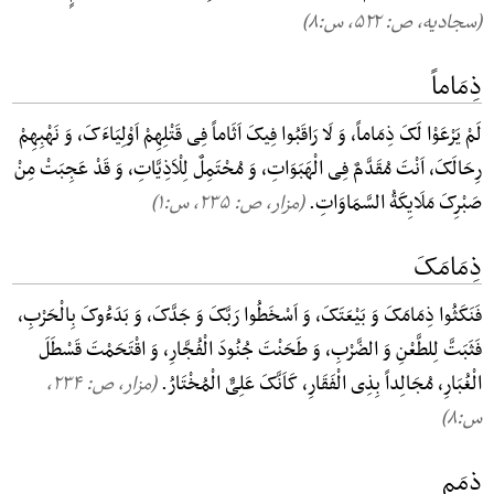
(سجادیه، ص: ۵۲۲, س:۸)
ذِمَاماً
لَمْ یَرْعَوْا لَکَ ذِمَاماً، وَ لَا رَاقَبُوا فِیکَ اَثَاماً فِی قَتْلِهِمْ اَوْلِیَاءَکَ، وَ نَهْبِهِمْ
رِحَالَکَ، اَنْتَ مُقَدَّمٌ فِی الْهَبَوَاتِ، وَ مُحْتَمِلٌ لِلْاَذِیَّاتِ، وَ قَدْ عَجِبَتْ مِنْ
صَبْرِکَ مَلَایِکَةُ السَّمَاوَاتِ.
(مزار، ص: ۲۳۵, س:۱)
ذِمَامَکَ
فَنَکَثُوا ذِمَامَکَ وَ بَیْعَتَکَ، وَ اَسْخَطُوا رَبَّکَ وَ جَدَّکَ، وَ بَدَءُوکَ بِالْحَرْبِ،
فَثَبَتَّ لِلطَّعْنِ وَ الضَّرْبِ، وَ طَحَنْتَ جُنُودَ الْفُجَّارِ، وَ اقْتَحَمْتَ قَسْطَلَ
الْغُبَارِ، مُجَالِداً بِذِی الْفَقَارِ، کَاَنَّکَ عَلِیٌّ الْمُخْتَارُ.
(مزار، ص: ۲۳۴,
س:۸)
ذِمَمِ