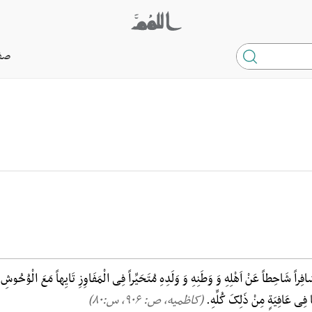
صف
راً شَاحِطاً عَنْ اَهْلِهِ وَ وَطَنِهِ وَ وَلَدِهِ مُتَحَیِّراً فِی الْمَفَاوِزِ تَایِهاً مَعَ الْوُحُوشِ وَ 
ا فِی عَافِیَةٍ مِنْ ذَلِکَ کُلِّهِ.
(کاظمیه، ص: ۹۰۶, س:۸۰)