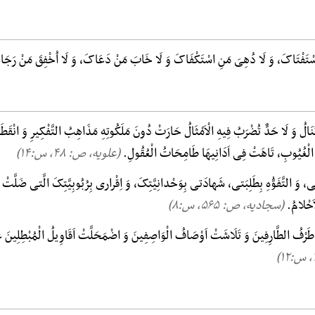
اسْتَفْتَاکَ، وَ لَا دُهِیَ مَنِ اسْتَکْفَاکَ وَ لَا خَابَ مَنْ دَعَاکَ، وَ لَا اُخْفِقَ مَنْ رَج
ُنَالُ وَ لَا حَدٌّ تُضْرَبُ فِیهِ الْاَمْثَالُ حَارَتْ دُونَ مَلَکُوتِهِ مَذَاهِبُ التَّفْکِیرِ وَ انْقَط
الْغُیُوبِ، تَاهَتْ فِی اَدَانِیهَا طَامِحَاتُ الْعُقُولِ.
(علویه، ص: ۴۸, س:۱۴)
جَتی، وَ التَّفَوُّهِ بِطَلِبَتی، شَهادَتی بِوَحْدانِیَّتِکَ، وَ اِقْراری بِرُبُوبِیَّتِکَ الَّتی ضَلَّتْ
اَحْلامُ.
(سجادیه، ص: ۵۶۵, س:۸)
َ طَرْفُ الطَّارِفِینَ وَ تَلَاشَتْ اَوْصَافُ الْوَاصِفِینَ وَ اضْمَحَلَّتْ اَقَاوِیلُ الْمُبْطِلِینَ 