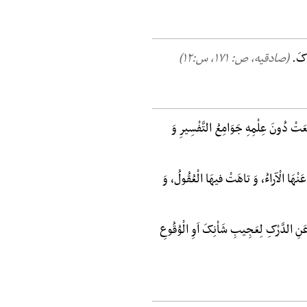
َاکَ.
(صادقیه، ص: ۱۷۱, س:۱۲)
َعَتْ دُونَ عِلْمِهِ جَوَامِعُ التَّفْسِیرِ وَ
 عَنْهَا الْآراءُ، وَ تاهَتْ فیهَا الْعُقُولُ، وَ
عَنِ الدَّرْکِ لِعَجِیبِ شَاْنِکَ اَوِ الْوُقُوعِ