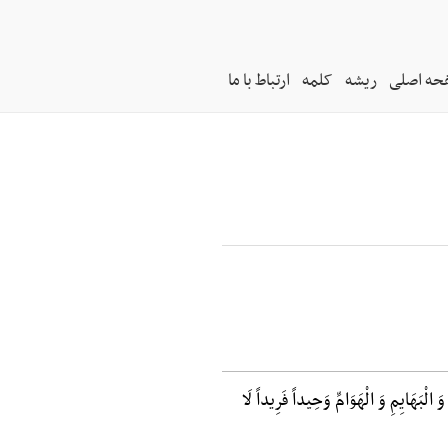
حه اصلی
ریشه
کلمه
ارتباط با ما
الْبَهَایِمِ وَ الْهَوَامِّ وَحِیداً فَرِیداً لَا