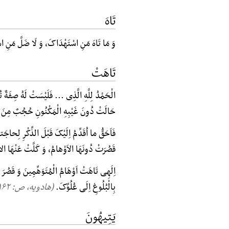
تَاهَ
وَ مَا تَاهَ مَنِ اسْتَهْدَاکَ، وَ لَا ضَلَّ مَنِ 
تَاهَتْ
الْحَمْدُ لِلَّهِ الَّذِی ... فَلَیْسَتْ لَهُ صِفَةٌ ت
حَالَتْ دُونَ غَیْبِهِ الْمَکْنُونِ حُجُبٌ مِنَ 
فَاَحَقُّ ما اُقَدِّمُ اِلَیْکَ قَبْلَ الذِّکْرِ لِحا
قَصُرَتْ دُونَهَا الاَوْهامُ، وَ کَلَّتْ عَنْهَا ال
اِلَهِی تَاهَتْ اَوْهَامُ الْمُتَوَهِّمِینَ وَ قَصُر
بِالْبُلُوغِ اِلَی عُلُوِّکَ.
(هادویه، ص: ۱۶۲, س:۱۲)
یَتِیهُونَ