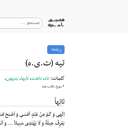
ریشه:
تیه (ت.ی.ه)
کلمات:
تاه
،
تاهت
،
تایها
،
یتیهون
،
۶ مورد یافت شد
تَائِهاً
اِلَهِی وَ کَمْ مِنْ عَبْدٍ اَمْسَی وَ اَصْبَحَ مُسَافِ
یَعْرِفُ حِیلَةً وَ لَا یَهْتَدِی سَبِیلاً ... وَ اَنَ