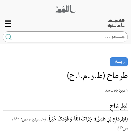
صفحه اصلی
ریشه
ریشه:
کلمه
طرماح (ط.ر.م.ا.ح)
ارتباط با ما
۱ مورد یافت شد
لِطِرمَّاحِ
(لِطِرمَّاحِ بْنِ عَدِیِّ): جَزَاکَ اللَّهُ وَ قَوْمَکَ خَیْراً.
(حسینیه، ص: ۱۶۰,
س:۲)