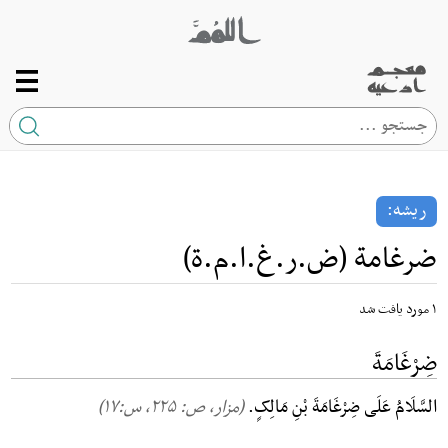
صفحه اصلی
ریشه
ریشه:
کلمه
ضرغامة (ض.ر.غ.ا.م.ة)
ارتباط با ما
۱ مورد یافت شد
ضِرْغَامَةَ
السَّلَامُ عَلَی ضِرْغَامَةَ بْنِ مَالِکٍ.
(مزار، ص: ۲۲۵, س:۱۷)