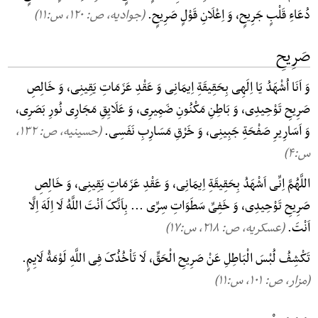
دُعَاءِ قَلْبٍ جَرِیحٍ، وَ اِعْلَانِ قَوْلٍ صَرِیحٍ.
(جوادیه، ص: ۱۲۰, س:۱۱)
صَرِیحِ
وَ اَنَا اُشْهَدُ یَا اِلَهِی بِحَقِیقَةِ اِیمَانِی وَ عَقْدِ عَزَمَاتِ یَقِینِی، وَ خَالِصِ
صَرِیحِ تَوْحِیدِی، وَ بَاطِنِ مَکْنُونِ ضَمِیرِی، وَ عَلَایِقِ مَجَارِی نُورِ بَصَرِی،
وَ اَسَارِیرِ صَفْحَةِ جَبِینِی، وَ خَرْقِ مَسَارِبِ نَفَسِی.
(حسینیه، ص: ۱۳۲,
س:۴)
اللَّهُمَّ اِنِّی اَشْهَدُ بِحَقِیقَةِ اِیمَانِی، وَ عَقْدِ عَزَمَاتِ یَقِینِی، وَ خَالِصِ
صَرِیحِ تَوْحِیدِی، وَ خَفِیِّ سَطَوَاتِ سِرِّی ... بِاَنَّکَ اَنْتَ اللَّهُ لَا اِلَهَ اِلَّا
اَنْتَ.
(عسکریه، ص: ۲۱۸, س:۱۷)
تَکْشِفُ لُبْسَ الْبَاطِلِ عَنْ صَرِیحِ الْحَقِّ، لَا تَاْخُذُکَ فِی اللَّهِ لَوْمَةُ لَایِمٍ.
(مزار، ص: ۱۰۱, س:۱۱)