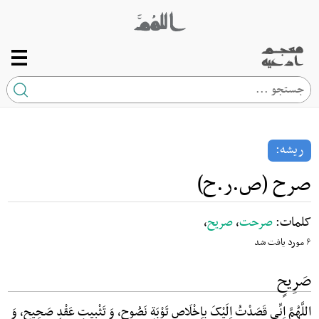
صفحه اصلی
ریشه
ریشه:
کلمه
صرح (ص.ر.ح)
ارتباط با ما
کلمات:
صرحت
،
صریح
،
۶ مورد یافت شد
صَرِیحٍ
اللَّهُمَّ اِنِّی قَصَدْتُ اِلَیْکَ بِاِخْلَاصِ تَوْبَةٍ نَصُوحٍ، وَ تَثْبِیتِ عَقْدٍ صَحِیحٍ، وَ