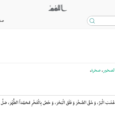
صف
لصخور
،
صخرة
،
َ اَعْشَبَ الْبَرَّ، وَ شَقَّ الصَّخْرَ وَ فَلَقَ الْبَحْرَ، وَ خَصَّ بِالْفَخْرِ مُحَمَّداً الطُّهْرَ، صَلِّ ع