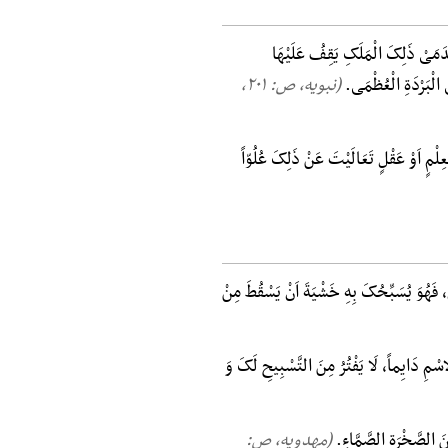
َدَمَیْ ذَلِکَ الْمَلَکِ یَقِفُ عَلَیْهَا
َی الْبَرْدَةِ الْعُظْمَی.
(نبویه، ص: ۲۰۱,
ِعِلْمٍ اَوْ عَقْلٍ تَعَالَیْتَ عَنْ ذَلِکَ عُلُوّاً
 فَهُوَ یُسَبِّحُکَ بِهِ خَشْیَةَ اَنْ یَسْقُطَ مِنْ
سْمِ دَایِماً، لَا یَفْتُرُ مِنَ التَّسْبِیحِ لَکَ وَ
نَ الصَّخْرَةِ الصَّمَّاءِ.
(مهدویه، ص: