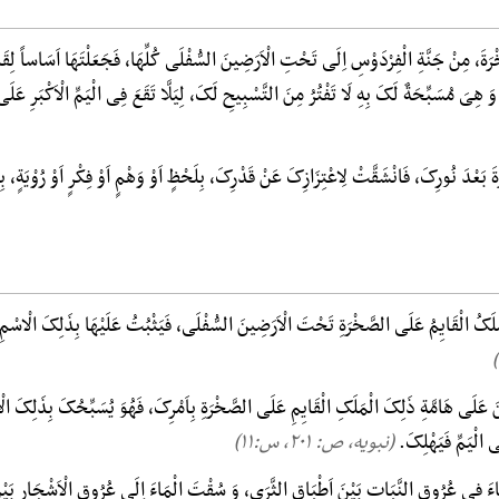
َةَ، مِنْ جَنَّةِ الْفِرْدَوْسِ اِلَی تَحْتِ الْاَرَضِینَ السُّفْلَی کُلِّهَا، فَجَعَلْتَهَا اَسَاساً لِق
َ هِیَ مُسَبِّحَةٌ لَکَ بِهِ لَا تَفْتُرُ مِنَ التَّسْبِیحِ لَکَ، لِیَلَّا تَقَعَ فِی الْیَمِّ الْاَکْبَرِ عَل
رَةَ بَعْدَ نُورِکَ، فَانْشَقَّتْ لِاعْتِزَازِکَ عَنْ قَدْرِکَ، بِلَحْظٍ اَوْ وَهْمٍ اَوْ فِکْرٍ اَوْ رُوْیَةٍ، ب
َلَکُ الْقَایِمُ عَلَی الصَّخْرَةِ تَحْتَ الْاَرَضِینَ السُّفْلَی، فَیَثْبُتُ عَلَیْهَا بِذَلِکَ الْاسْمِ،
َ عَلَی هَامَّةِ ذَلِکَ الْمَلَکِ الْقَایِمِ عَلَی الصَّخْرَةِ بِاَمْرِکَ، فَهُوَ یُسَبِّحُکَ بِذَلِکَ الْا
ی الْیَمِّ فَیَهْلِکَ.
(نبویه، ص: ۲۰۱, س:۱۱)
اءَ فِی عُرُوقِ النَّبَاتِ بَیْنَ اَطْبَاقِ الثَّرَی، وَ سُقْتَ الْمَاءَ اِلَی عُرُوقِ الْاَشْجَارِ بَیْ