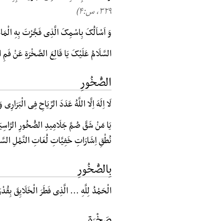
۳۲۹, س:۴)
وَ اَسْاَلُکَ بِاسْمِکَ الَّذِی فَجَّرْتَ بِهِ الْمَ
السَّلَامُ عَلَیْکَ یَا قَالِعَ الصَّخْرَةِ عَنْ فَمِ 
الصُّخُورِ
لَا اِلَهَ اِلَّا اللَّهُ عَدَدَ الرِّیَاحِ فِی الْبَرَارِ
یَا مَنْ شَقَّ صُمَّ جَلَامِیدِ الصُّخُورِ الرَّاسِیَات
نُطْقِ اِشَارَاتِ خَفِیَّاتِ لُغَاتِ النَّمْلِ الس
بِالصُّخُورِ
الْحَمْدُ لِلَّهِ ... الَّذِی فَطَرَ الْخَلَایِقَ بِقُدْر
صَخْرَةٍ