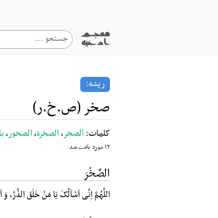
ریشه:
صخر (ص.خ.ر)
کلمات:
الصخر
،
الصخرة
،
الصخور
،
با
۱۲ مورد یافت شد
الصَّخْرَ
اللَّهُمَّ اِنِّی اَسْاَلُکَ یَا مَنْ خَلَقَ الذَّرَّ، و