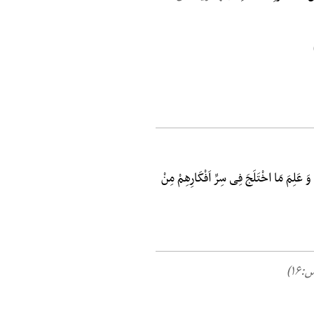
وَ عَلِمَ مَا اخْتَلَجَ فِی سِرِّ اَفْکَارِهِمْ مِنْ