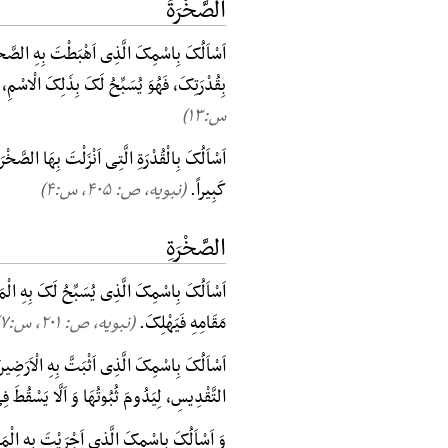
الصَّخْرَةَ
اَسْاَلُکَ بِاسْمِکَ الَّذِی اَهْبَطْتَ بِهِ الصَّخْر
بِقُدْرَتِکَ، فَهُوَ یُسَبِّحُ لَکَ بِذَلِکَ الْاسْمِ، و
س:۱۳)
اَسْاَلُکَ بِالْقُدْرَةِ الَّتِی اَنْزَلْتَ بِهَا الصَّخْ
کَبِیراً.
(نبویه، ص: ۴۰۵, س:۴)
الصَّخْرَةِ
اَسْاَلُکَ بِاسْمِکَ الَّذِی یُسَبِّحُ لَکَ بِهِ الْم
مَقَامِهِ فَیَهْلِکَ.
(نبویه، ص: ۲۰۱, س:۷)
اَسْاَلُکَ بِاسْمِکَ الَّذِی اَثْبَتَّ بِهِ الْاَرَضِین
التَّقْدِیسِ، لِیَدُومَ ثُبُوتُهَا وَ اَلَّا یَسْقُطَ فِ
وَ اَسْاَلُکَ بِاسْمِکَ الَّذِی اَجْرَیْتَ بِهِ الْمَ