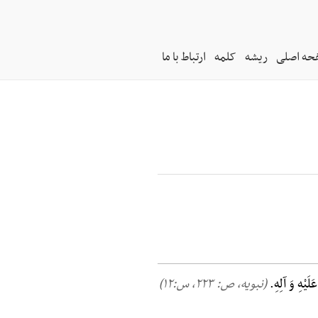
حه اصلی
ریشه
کلمه
ارتباط با ما
َلَیْهِ وَ آلِهِ.
(نبویه، ص: ۲۲۳, س:۱۲)