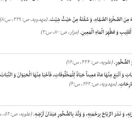
اءَ مِنَ الصَّخْرَةِ الصَّمَّاءِ، وَ سُقْتَهُ مِنْ حَیْثُ شِیْتَ.
(مهدویه، ص: ۳۲۹, س:۸)
الْقَلِیبِ وَ مُظْهِرَ الْمَاءِ الْمَعِینِ.
(مزار، ص: ۸۰, س:۲)
ی وَ الصُّخُورِ.
(علویه، ص: ۴۳۴, س:۱۶)
ِ وَ اَنْبَعَ مِنْهَا مَاءً مَعِیناً حَیَاةً لِلْمَخْلُوقَاتِ، فَاَحْیَا مِنْهَا الْحَیَوَانَ وَ النَّبَاتَ 
َّارِحَاتِ.
(مهدویه، ص: ۲۶۲, س:۴)
َتِهِ، وَ نَشَرَ الرِّیَاحَ بِرَحْمَتِهِ، وَ وَتَّدَ بِالصُّخُورِ مَیَدَانَ اَرْضِهِ.
(علویه، ص: ۵۲, س:۱۶)