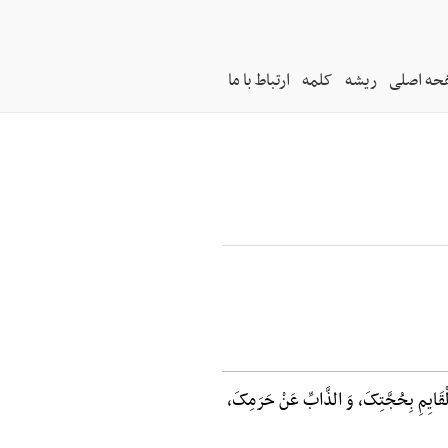
حه اصلی
ریشه
کلمه
ارتباط با ما
ْقَایِمِ بِحُجَّتِکَ، وَ الذَّابِّ عَنْ حَرَمِکَ،