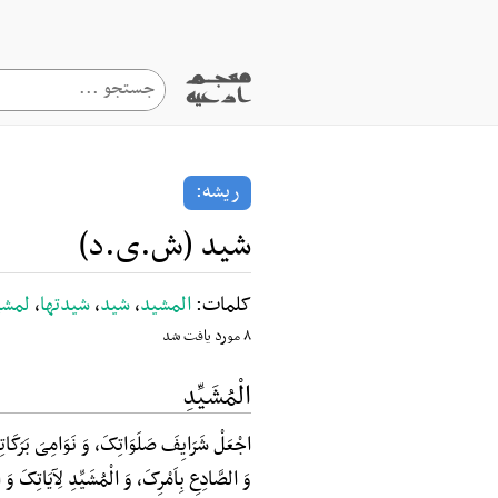
ریشه:
شید (ش.ی.د)
کلمات:
المشید
،
شید
،
شیدتها
،
لمشی
۸ مورد یافت شد
الْمُشَیِّدِ
اجْعَلْ شَرَایِفَ صَلَوَاتِکَ، وَ نَوَامِیَ بَرَکَا
وَ الصَّادِعِ بِاَمْرِکَ، وَ الْمُشَیِّدِ لِآیَاتِکَ و