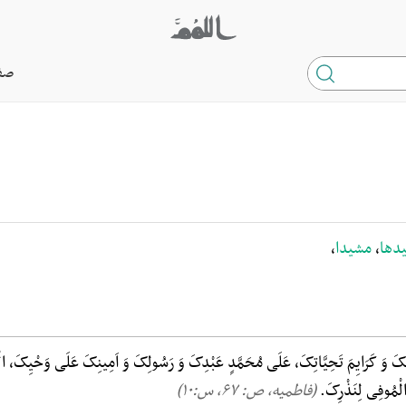
صف
دها
،
مشیدا
،
تِکَ وَ کَرَایِمَ تَحِیَّاتِکَ، عَلَی مُحَمَّدٍ عَبْدِکَ وَ رَسُولِکَ وَ اَمِینِکَ عَلَی وَحْیِکَ، ال
َ الْمُوفِی لِنَذْرِکَ.
(فاطمیه، ص: ۶۷, س:۱۰)