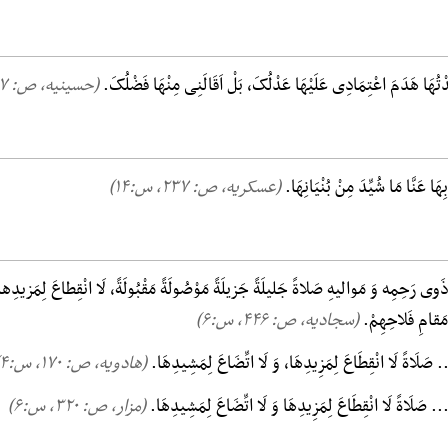
َدْتُهَا هَدَمَ اعْتِمَادِی عَلَیْهَا عَدْلُکَ، بَلْ اَقَالَنِی مِنْهَا فَضْلُکَ.
(حسینیه، ص: ۱۴۷, س:۱۲)
هَا عَنَّا مَا شُیِّدَ مِنْ بُنْیَانِهَا.
(عسکریه، ص: ۲۳۷, س:۱۴)
 وَ ذَوی رَحِمِه وَ مَوالیهِ صَلاةً جَلیلَةً جَزیلَةً مَوْصُولَةً مَقْبُولَةً، لَا انْقِطاعَ لِمَزیدِه
 مَقامِ فَلاحِهِمْ.
(سجادیه، ص: ۴۴۶, س:۶)
.. صَلَاةً لَا انْقِطَاعَ لِمَزِیدِهَا، وَ لَا اتِّضَاعَ لِمَشِیدِهَا.
(هادویه، ص: ۱۷۰, س:۴)
... صَلَاةً لَا انْقِطَاعَ لِمَزِیدِهَا وَ لَا اتِّضَاعَ لِمَشِیدِهَا.
(مزار، ص: ۳۲۰, س:۶)