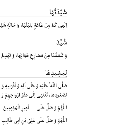
شَیَّدْتُهَا
اِلَهِی کَمْ مِنْ طَاعَةٍ بَنَیْتُهَا، وَ حَالَةٍ شَیّ
شُیِّدَ
وَ تَنْعَشُنَا مِنْ مَصَارِعِ هَوَانِهَا، وَ تَهْدِمُ بِ
لِمَشِیدِهَا
صَلَّی اللّه ُ عَلَیْهِ وَ عَلَی آلِهِ وَ اَقْرَبیهِ
لِصُعُودِها، تَنْتَهی اِلَی مَقَرِّ اَرْواحِهِمْ وَ
اللَّهُمَّ وَ صَلِّ عَلَی ... اَمِیرِ الْمُوْمِنِینَ .
اللَّهُمَّ وَ صَلِّ عَلَی عَلِیِّ بْنِ اَبِی طَالِبٍ 