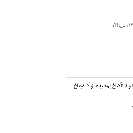
ا وَ لَا اتِّضاعَ لِمَشیدِها وَ لَا امْتِناعَ