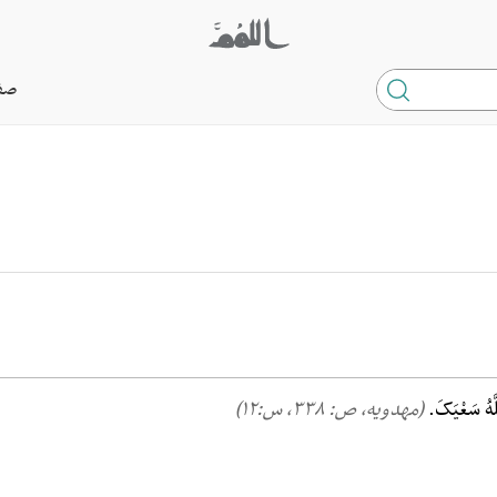
صف
لَّهُ سَعْیَکَ.
(مهدویه، ص: ۳۳۸, س:۱۲)