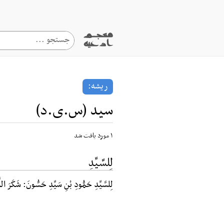
ریشه:
سید (س.ی.د)
۱ مورد یافت شد
لِلسَّیِّدِ
لِلسَّیِّدِ حَمُّودِ بْنِ سَیِّدِ حَسُّونَ: شَکَرَ ال