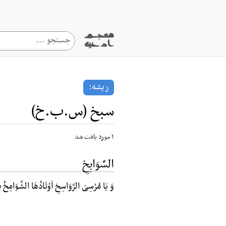
ریشه:
سبخ (س.ب.خ)
۱ مورد یافت شد
السَّوَابِخِ
وَ یَا مُرْسِیَ الرَّوَاسِخِ اَوْتَادُهَا الشَّوَامِخُ 