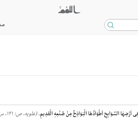
صف
فِی اَرْضِهَا السَّوَابِخِ اَطْوَادُهَا الْبَوَاذِخُ مِنْ صُنْعِهِ الْقَدِیمِ.
(علویه، ص: ۱۴۱, س:۹)