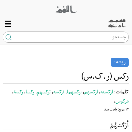
صفحه اصلی
ریشه
ریشه:
کلمه
رکس (ر.ک.س)
ارتباط با ما
کلمات:
ارکسته
،
ارکسهم
،
ارکسهما
،
ترکسه
،
ترکسهم
،
رکسا
،
رکسة
،
مرکوس
،
۱۲ مورد یافت شد
أَرْکَسَهُمْ