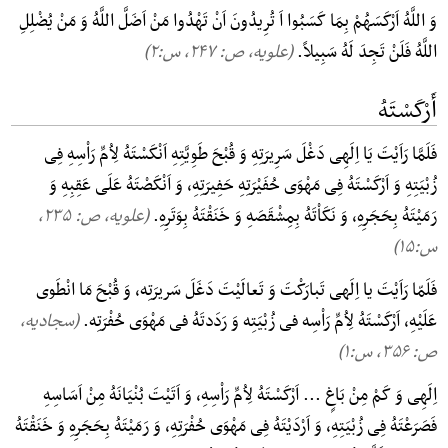
وَ اللَّهُ اَرْکَسَهُمْ بِمَا کَسَبُوا اَ تُرِیدُونَ اَنْ تَهْدُوا مَنْ اَضَلَّ اللَّهُ وَ مَنْ یُضْلِلِ
اللَّهُ فَلَنْ تَجِدَ لَهُ سَبِیلاً.
(علویه، ص: ۲۴۷, س:۲)
أَرْکَسْتَهُ
فَلَمَّا رَاَیْتَ یَا اِلَهِی دَغْلَ سَرِیرَتِهِ وَ قُبْحَ طَوِیَّتِهِ اَنْکَسْتَهُ لِاُمِّ رَاْسِهِ فِی
زُبْیَتِهِ وَ اَرْکَسْتَهُ فِی مَهْوَی حُفَیْرَتِهِ حَفِیرَتِهِ، وَ اَنْکَصْتَهُ عَلَی عَقِبِهِ وَ
رَمَیْتَهُ بِحَجَرِهِ، وَ نَکَاْتَهُ بِمِشْقَصَهِ وَ خَنَقْتَهُ بِوَتَرِهِ.
(علویه، ص: ۲۳۵,
س:۱۵)
فَلَمّا رَاَیْتَ یا اِلَهی تَبارَکْتَ وَ تَعالَیْتَ دَغَلَ سَریرَتِه، وَ قُبْحَ مَا انْطَوی
عَلَیْهِ، اَرْکَسْتَهُ لِاُمِّ رَاْسِه فی زُبْیَتِه وَ رَدَدتَهُ فی مَهْوَی حُفْرَتِه.
(سجادیه،
ص: ۳۵۶, س:۱)
اِلَهِی وَ کَمْ مِنْ بَاغٍ ... اَرْکَسْتَهُ لِاُمِّ رَاْسِهِ، وَ اَتَیْتَ بُنْیَانَهُ مِنْ اَسَاسِهِ
فَصَرَعْتَهُ فِی زُبْیَتِهِ، وَ اَرْدَیْتَهُ فِی مَهْوَی حُفْرَتِهِ، وَ رَمَیْتَهُ بِحَجَرِهِ وَ خَنَقْتَهُ