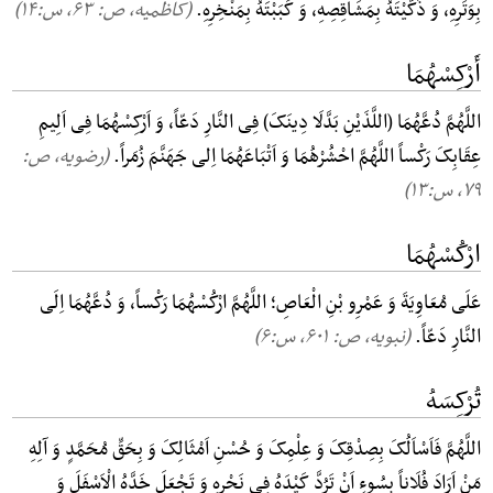
بِوَتَرِهِ، وَ ذَکَّیْتَهُ بِمَشَاقِصِهِ، وَ کَبَبْتَهُ بِمَنْخِرِهِ.
(کاظمیه، ص: ۶۳, س:۱۴)
أَرْکِسْهُمَا
اللَّهُمَّ دُعَّهُمَا (اللَّذَیْنِ بَدَّلَا دِینَکَ) فِی النَّارِ دَعّاً، وَ اَرْکِسْهُمَا فِی اَلِیمِ
عِقَابِکَ رَکْساً اللَّهُمَّ احْشُرْهُمَا وَ اَتْبَاعَهُمَا اِلی جَهَنَّمَ زُمَراً.
(رضویه، ص:
۷۹, س:۱۳)
ارْکُسْهُمَا
عَلَی مُعَاوِیَةَ وَ عَمْرِو بْنِ الْعَاصِ؛ اللَّهُمَّ ارْکُسْهُمَا رَکْساً، وَ دُعَّهُمَا اِلَی
النَّارِ دَعّاً.
(نبویه، ص: ۶۰۱, س:۶)
تُرْکِسَهُ
اللَّهُمَّ فَاَسْاَلُکَ بِصِدْقِکَ وَ عِلْمِکَ وَ حُسْنِ اَمْثَالِکَ وَ بِحَقِّ مُحَمَّدٍ وَ آلِهِ
مَنْ اَرَادَ فُلَاناً بِسُوءٍ اَنْ تَرُدَّ کَیْدَهُ فِی نَحْرِهِ وَ تَجْعَلَ خَدَّهُ الْاَسْفَلَ وَ