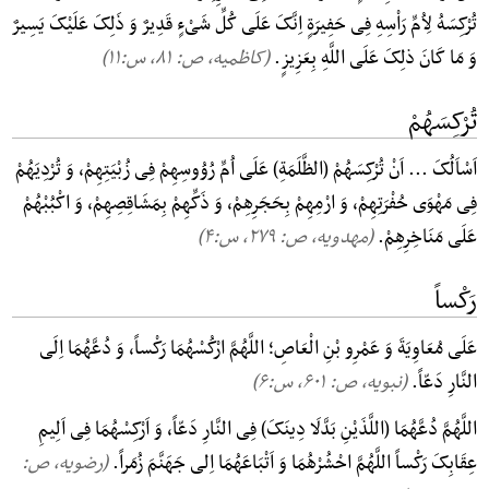
تُرْکِسَهُ لِاُمِّ رَاْسِهِ فِی حَفِیرَةٍ اِنَّکَ عَلَی کُلِّ شَیْءٍ قَدِیرٌ وَ ذَلِکَ عَلَیْکَ یَسِیرٌ
وَ مَا کَانَ ذلِکَ عَلَی اللَّهِ بِعَزِیزٍ.
(کاظمیه، ص: ۸۱, س:۱۱)
تُرْکِسَهُمْ
اَسْاَلُکَ ... اَنْ تُرْکِسَهُمْ (الظَّلَمَةِ) عَلَی اُمِّ رُوُوسِهِمْ فِی زُبْیَتِهِمْ، وَ تُرْدِیَهُمْ
فِی مَهْوَی حُفْرَتِهِمْ، وَ ارْمِهِمْ بِحَجَرِهِمْ، وَ ذَکِّهِمْ بِمَشَاقِصِهِمْ، وَ اکْبُبْهُمْ
عَلَی مَنَاخِرِهِمْ.
(مهدویه، ص: ۲۷۹, س:۴)
رَکْساً
عَلَی مُعَاوِیَةَ وَ عَمْرِو بْنِ الْعَاصِ؛ اللَّهُمَّ ارْکُسْهُمَا رَکْساً، وَ دُعَّهُمَا اِلَی
النَّارِ دَعّاً.
(نبویه، ص: ۶۰۱, س:۶)
اللَّهُمَّ دُعَّهُمَا (اللَّذَیْنِ بَدَّلَا دِینَکَ) فِی النَّارِ دَعّاً، وَ اَرْکِسْهُمَا فِی اَلِیمِ
عِقَابِکَ رَکْساً اللَّهُمَّ احْشُرْهُمَا وَ اَتْبَاعَهُمَا اِلی جَهَنَّمَ زُمَراً.
(رضویه، ص: