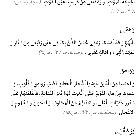
اَجْنِحَةُ الْمَوْتِ، وَ رَمَقَتْنی مِنْ قَریبٍ اَعْیُنُ الْفَوْتِ.
(سجادیه، ص:
۴۲۸, س:۱۲)
رَمَقِی
اللَّهُمَّ وَ قَدْ اَمْسَکَ رَمَقِی حُسْنُ الظَّنِّ بِکَ فِی عِتْقِ رَقَبَتِی مِنَ النَّارِ وَ
تَغَمُّدِ زَلَّتِی، وَ اِقَالَةِ عَثْرَتِی.
(رضویه، ص: ۲۷, س:۹)
رَوَامِقِ
وَ اجْعَلْنا مِنَ الَّذینَ غَرَسُوا اَشْجارَ الْخَطایا نَصْبَ رَوامِقِ الْقُلُوبِ، وَ
سَقَوْها مِنْ ماءِ التَّوْبَةِ حَتَّی اَثْمَرَتْ لَهُمْ ثَمَرَ النَّدامَةِ، فَاَطْلَعْتَهُمْ عَلَی
سُتُورِ خَفِیّاتِ الْعُلی، وَ آمَنْتَهُمْ مِنَ الْمَخاوِفِ وَ الاَحْزانِ وَ الْغُمُومِ وَ
الاَشْجانِ.
(سجادیه، ص: ۴۷۲, س:۱۵)
یَرْمُقُنِی