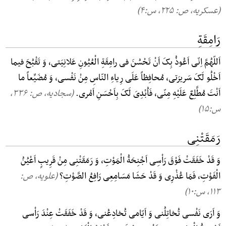
(عسکریه، ص: ۲۲۵, س:۴)
رَامِقَةِ
اَللّهُمَّ اِنّی اَعُوذُ بِکَ اَنْ تَحْسُنَ فی رامِقَةِ الْعُیُونِ عَلانِیَتی، وَ تَقْبُحَ فیما
اَخْلُو لَکَ سَریرَتی، مُحافِظاً عَلَی رِیاءِ النّاسِ مِنْ نَفْسی، وَ مُضَیِّعاً ما
اَنْتَ مُطَّلِعٌ عَلَیْهِ مِنّی، فَاُبْدِیَ لَکَ بِاَحْسَنِ اَمْری.
(سجادیه، ص: ۳۳۶,
س:۱۵)
رَمَقَتْنِی
وَ قَدْ خَفَقَتْ فَوْقَ رَاْسِی اَجْنِحَةُ الْمَوْتِ، وَ رَمَقَتْنِی مِنْ قَرِیبٍ اَعْیُنُ
الْفَوْتِ، فَمَا عُذْرِی وَ قَدْ حَشَا مَسَامِعِی رَافِعُ الصَّوْتِ؟
(علویه، ص:
۱۱۳, س:۱۰)
وَ اَرَی نَفْسی تُخاتِلُنی وَ اَیّامی تُخادِعُنی، وَ قَدْ خَفَقَتْ عِنْدَ رَاْسی