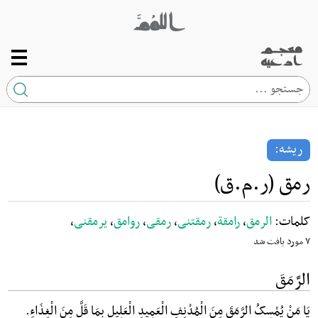
صفحه اصلی
ریشه
ریشه:
کلمه
رمق (ر.م.ق)
ارتباط با ما
کلمات:
الرمق
،
رامقة
،
رمقتنی
،
رمقی
،
روامق
،
یرمقنی
،
۷ مورد یافت شد
الرَّمَقَ
یَا مَنْ یُمْسِکُ الرَّمَقَ مِنَ الْمُدْنِفِ الْعَمِیدِ الْعَلِیلِ بِمَا قَلَّ مِنَ الْغِذَاءِ.