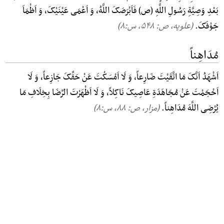
بَعْدِ وَصِیَّةِ رَسُولِ اللَّهِ (ص) فَاَبْرَصَکَ اللَّهُ، وَ اَعْمَی عَیْنَیْکَ، وَ اَظْمَاَ
جَوْفَکَ.
(علویه، ص: ۵۴۸, س:۸)
مُدَاهِناً
اَشْهَدُ اَنَّکَ مَا اتَّقَیْتَ ضَارِعاً، وَ لَا اَمْسَکْتَ عَنْ حَقِّکَ جَازِعاً، وَ لَا
اَحْجَمْتَ عَنْ مُجَاهَدَةِ عَاصِیکَ نَاکِلاً، وَ لَا اَظْهَرْتَ الرِّضَا بِخِلَافِ مَا
یُرْضِی اللَّهَ مُدَاهِناً.
(مزار، ص: ۸۸, س:۸)