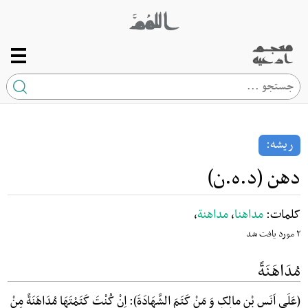
صفحه اصلی
ریشه
ریشه:
کلمه
دهن (د.ه.ن)
ارتباط با ما
کلمات:
مداهنا
،
مداهنة
،
۲ مورد یافت شد
مُدَاهَنَةً
(عَلَی اَنَسِ بْنِ مالِکٍ وَ مَنْ کَتَمَ الشَّهَادَةَ): اِنْ کُنْتَ کَتَمْتَهَا مُدَاهَنَةً مِنْ