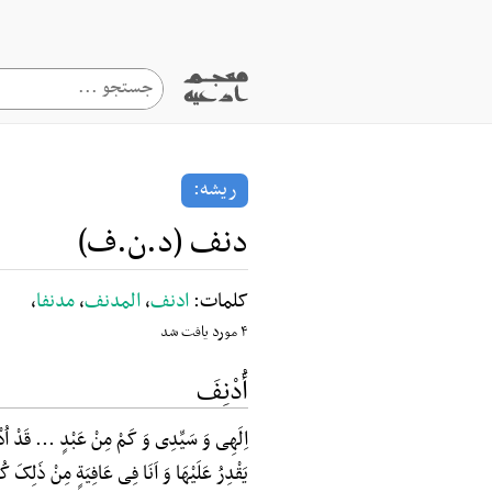
ریشه:
دنف (د.ن.ف)
کلمات:
ادنف
،
المدنف
،
مدنفا
،
۴ مورد یافت شد
أُدْنِفَ
اِلَهِی وَ سَیِّدِی وَ کَمْ مِنْ عَبْدٍ ... قَدْ اُدْنِ
یَقْدِرُ عَلَیْهَا وَ اَنَا فِی عَافِیَةٍ مِنْ ذَلِکَ کُل