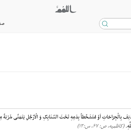
صف
فَ بِالْجِرَاحَاتِ اَوْ مُتَشَحِّطاً بِدَمِهِ تَحْتَ السَّنَابِکِ وَ الْاَرْجُلِ یَتَمَنَّی شَرْبَةً مِنْ مَا
ِّهِ.
(کاظمیه، ص: ۶۷, س:۱۳)