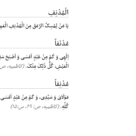
الْمُدْنِفِ
یَا مَنْ یُمْسِکُ الرَّمَقَ مِنَ الْمُدْنِفِ الْعَمِید
مُدْنَفاً
اِلَهِی وَ کَمْ مِنْ عَبْدٍ اَمْسَی وَ اَصْبَحَ سَقِ
الْعَیْشِ، کُلُّ ذَلِکَ مِنْکَ.
(کاظمیه، ص: ۶۶, س:
مُدْنِفاً
مَوْلَایَ وَ سَیِّدِی، وَ کَمْ مِنْ عَبْدٍ اَمْسَی وَ 
کُلِّهِ.
(کاظمیه، ص: ۶۹, س:۱۵)