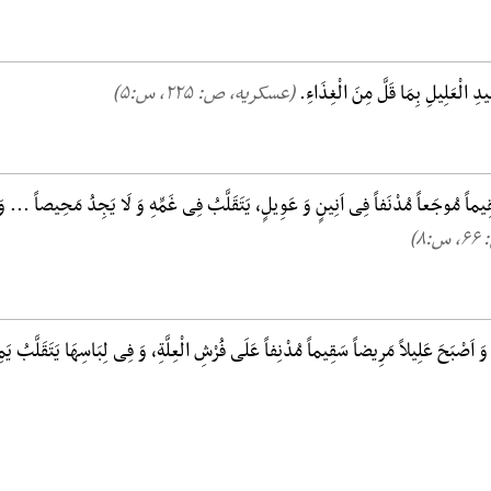
ِ الْعَلِیلِ بِمَا قَلَّ مِنَ الْغِذَاءِ.
(عسکریه، ص: ۲۲۵, س:۵)
یماً مُوجَعاً مُدْنَفاً فِی اَنِینٍ وَ عَوِیلٍ، یَتَقَلَّبُ فِی غَمِّهِ وَ لَا یَجِدُ مَحِیصاً ... وَ 
۸)
اَصْبَحَ عَلِیلاً مَرِیضاً سَقِیماً مُدْنِفاً عَلَی فُرْشِ الْعِلَّةِ، وَ فِی لِبَاسِهَا یَتَقَلَّبُ یَمِ