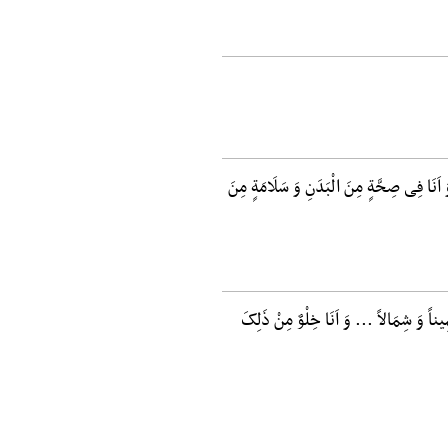
اَنَا فِی صِحَّةٍ مِنَ الْبَدَنِ وَ سَلَامَةٍ مِنَ
یناً وَ شِمَالاً ... وَ اَنَا خِلْوٌ مِنْ ذَلِکَ