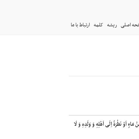
حه اصلی
ریشه
کلمه
ارتباط با ما
ءٍ اَوْ نَظْرَةً اِلَی اَهْلِهِ وَ وَلَدِهِ وَ لَا