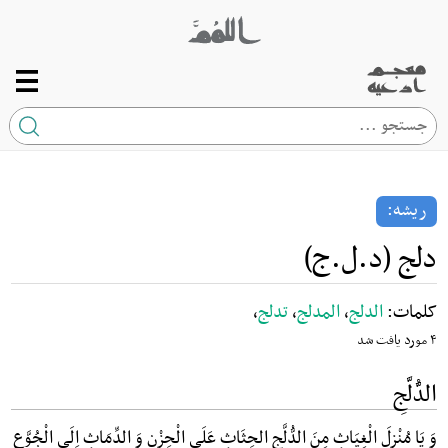
صفحه اصلی
ریشه
ریشه:
کلمه
دلج (د.ل.ج)
ارتباط با ما
کلمات:
الدلج
،
المدلج
،
تدلج
،
۴ مورد یافت شد
الدُّلَّجِ
وَ یَا مُنْزِلَ الْغِیَاثِ مِنَ الدُّلَّجِ الحِثَاثِ عَلَی الْحِزْنِ وَ الدِّمَاثِ اِلَی الْجُوَّعِ