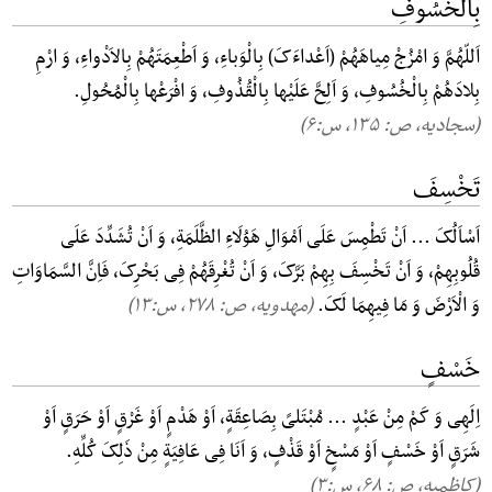
بِالْخُسُوفِ
اَللّهُمَّ وَ امْزُجْ مِیاهَهُمْ (اَعْداءَکَ) بِالْوَباءِ، وَ اَطْعِمَتَهُمْ بِالاَدْواءِ، وَ ارْمِ
بِلادَهُمْ بِالْخُسُوفِ، وَ اَلِحَّ عَلَیْها بِالْقُذُوفِ، وَ افْرَعْها بِالْمُحُولِ.
(سجادیه، ص: ۱۳۵, س:۶)
تَخْسِفَ
اَسْاَلُکَ ... اَنْ تَطْمِسَ عَلَی اَمْوَالِ هَوُلَاءِ الظَّلَمَةِ، وَ اَنْ تُشَدِّدَ عَلَی
قُلُوبِهِمْ، وَ اَنْ تَخْسِفَ بِهِمْ بَرَّکَ، وَ اَنْ تُغْرِقَهُمْ فِی بَحْرِکَ، فَاِنَّ السَّمَاوَاتِ
وَ الْاَرْضَ وَ مَا فِیهِمَا لَکَ.
(مهدویه، ص: ۲۷۸, س:۱۳)
خَسْفٍ
اِلَهِی وَ کَمْ مِنْ عَبْدٍ ... مُبْتَلیً بِصَاعِقَةٍ، اَوْ هَدْمٍ اَوْ غَرْقٍ اَوْ حَرَقٍ اَوْ
شَرَقٍ اَوْ خَسْفٍ اَوْ مَسْخٍ اَوْ قَذْفٍ، وَ اَنَا فِی عَافِیَةٍ مِنْ ذَلِکَ کُلِّهِ.
(کاظمیه، ص: ۶۸, س:۳)