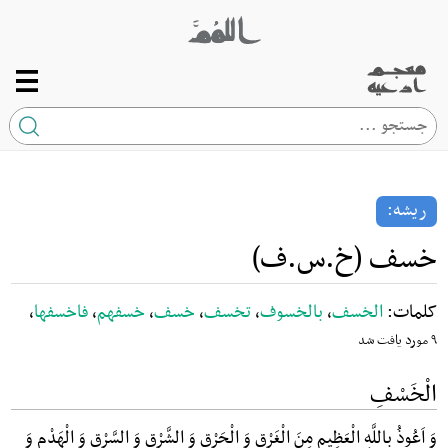
صفحه اصلی
ریشه
ریشه:
کلمه
خسف (خ.س.ف)
ارتباط با ما
کلمات:
الخسف
،
بالخسوف
،
تخسف
،
خسف
،
خسفهم
،
فاخسفها
،
۹ مورد یافت شد
الْخَسْفِ
وَ اَعُوذُ بِاللَّهِ الْعَظِیمِ مِنَ الْغَرْقِ وَ الْحَرْقِ وَ الشَّرْقِ وَ السَّرْقِ وَ الْهَدْمِ وَ