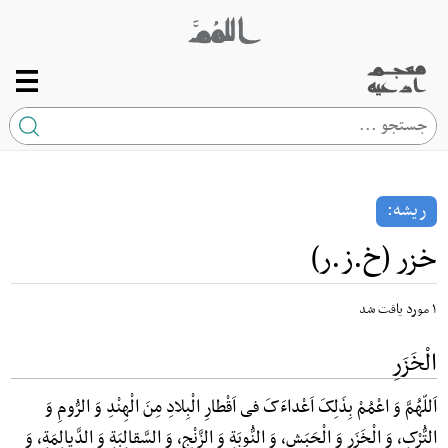
صفحه اصلی
ریشه
ریشه:
کلمه
خزر (خ.ز.ر)
ارتباط با ما
۱ مورد یافت شد
الْخَزَرِ
اَللّهُمَّ وَ اعْمُمْ بِذَلِکَ اَعْداءَکَ فی اَقْطارِ الْبِلادِ مِنَ الْهِنْدِ وَ الرُّومِ وَ
التُّرْکِ، وَ الْخَزَرِ وَ الْحَبَشِ، وَ النُّوبَةِ وَ الزَّنْجِ، وَ السَّقالِبَةِ وَ الدَّیالِمَةِ، وَ