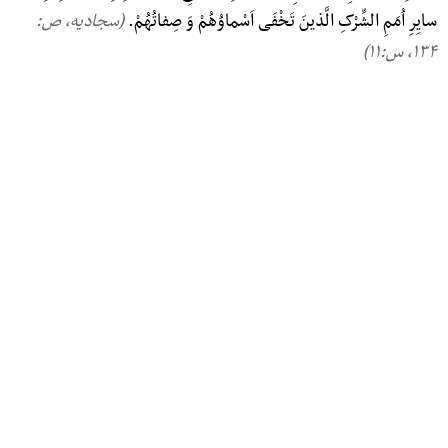
سایِرِ اُمَمِ الشِّرْکِ الَّذینَ تَخْفَی اَسْماوُهُمْ وَ صِفاتُهُمْ.
(سجادیه، ص:
۱۳۴, س:۱۱)