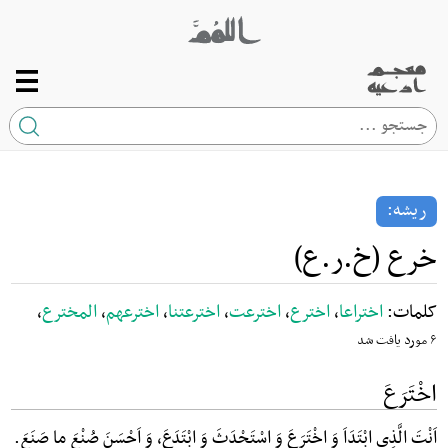
صفحه اصلی
ریشه
ریشه:
کلمه
خرع (خ.ر.ع)
ارتباط با ما
کلمات:
اختراعا
،
اخترع
،
اخترعت
،
اخترعتنا
،
اخترعهم
،
المخترع
،
۶ مورد یافت شد
اخْتَرَعَ
اَنْتَ الَّذِی ابْتَدَاَ وَ اخْتَرَعَ وَ اسْتَحْدَثَ وَ ابْتَدَعَ، وَ اَحْسَنَ صُنْعَ ما صَنَعَ.