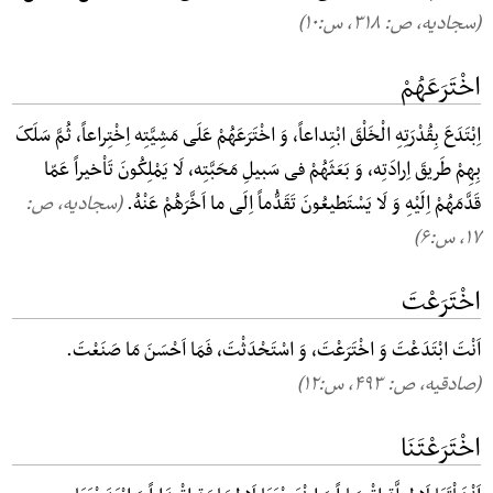
(سجادیه، ص: ۳۱۸, س:۱۰)
اخْتَرَعَهُمْ
اِبْتَدَعَ بِقُدْرَتِهِ الْخَلْقَ ابْتِداعاً، وَ اخْتَرَعَهُمْ عَلَی مَشِیَّتِه اِخْتِراعاً، ثُمَّ سَلَکَ
بِهِمْ طَریقَ اِرادَتِه، وَ بَعَثَهُمْ فی سَبیلِ مَحَبَّتِه، لَا یَمْلِکُونَ تَاْخیراً عَمّا
قَدَّمَهُمْ اِلَیْهِ وَ لَا یَسْتَطیعُونَ تَقَدُّماً اِلَی ما اَخَّرَهُمْ عَنْهُ.
(سجادیه، ص:
۱۷, س:۶)
اخْتَرَعْتَ
اَنْتَ ابْتَدَعْتَ وَ اخْتَرَعْتَ، وَ اسْتَحْدَثْتَ، فَمَا اَحْسَنَ مَا صَنَعْتَ.
(صادقیه، ص: ۴۹۳, س:۱۲)
اخْتَرَعْتَنَا