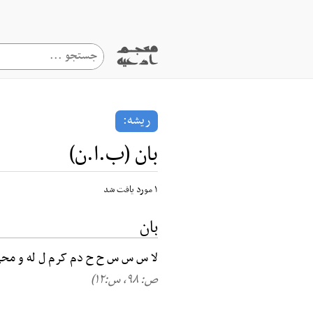
ریشه:
بان (ب.ا.ن)
۱ مورد یافت شد
بان
لا س س س ح ح دم کرم ل له و محی
ص: ۹۸, س:۱۲)