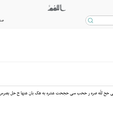
صف
 حح للّه صره ر ححب سی حجحت عشره به هک بان عنها ح حل یصرس ه